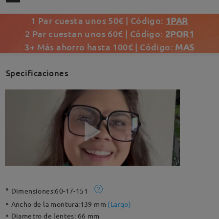
1 Par cuesta unos 50€ | Código:
1PAR
2 Par cuestan unos 60€ | Código:
2POR1
3+ Más ahorro hasta 100€ | Código:
MAS
Specificaciones
Dimensiones:
60-17-151
Ancho de la montura:
139 mm
(
Largo
)
Diametro de lentes:
66 mm