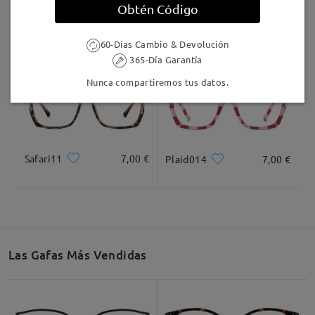
antes de lo previsto y estaban perfectamente
Obtén Código
graduadas, y creo que para mi tipo de cara quedan
AC49995
24,95 €
F907
17,00 €
estupendas. Muchas gracias!
60-Días Cambio & Devolución
by
Carolina Vitoria
on
May 20 , 2026
365-Día Garantía
Nunca compartiremos tus datos.
Safari11
7,00 €
Plaid014
7,00 €
Leer todos los
comentarios
Las Gafas Más Vendidas
Deje su comentario