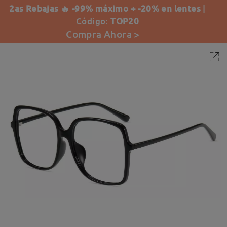
2as Rebajas 🔥 -99% máximo + -20% en lentes
|
Código:
TOP20
Compra Ahora >