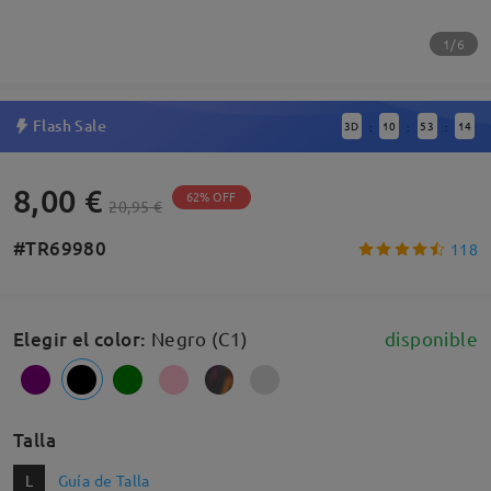
1/6
Flash Sale
3
D
10
53
13
:
:
:
8,00 €
62% OFF
20,95 €
#TR69980
118
Elegir el color
:
Negro (C1)
disponible
Talla
L
Guía de Talla