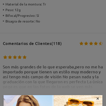
Material de la montura:
Tr
Peso:
12g
Bifocal/Progresivo:
Sí
Bisagra de resorte:
No
Comentarios de Clientes(118)
Son más grandes de lo que esperaba,pero no me ha
importado porque tienen un estilo muy moderno y
así tengo más campo de visión No pesan nada y la
graduación con la que llegaron es perfecta La única
pega es que en las fotos de la web se ven más
rosas,pero aun así estoy encantada con la compra
×
by
Beatriz Ortega González
on
May 23 , 2026
MOSTRAR MÁS