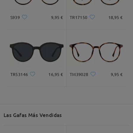
Tipo Rostro:
Longitud Rostro:
Ancho Rostro:
S939
9,95 €
TR17150
18,95 €
Corazón
18cm/7.09 plg.
14cm/5.51plg.
Dimensiones
TR53146
16,95 €
TM39028
9,95 €
Ancho Total
Longitud de Patillas
131mm/ 5.16plg.
145mm/ 5.71plg.
Las Gafas Más Vendidas