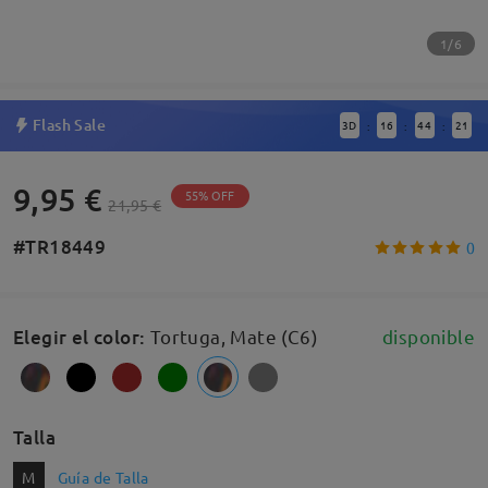
1/6
Flash Sale
3
D
16
44
21
:
:
:
9,95 €
55% OFF
21,95 €
#TR18449
0
Elegir el color
:
Tortuga, Mate (C6)
disponible
Talla
M
Guía de Talla