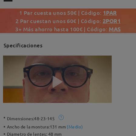
1 Par cuesta unos 50€ | Código:
1PAR
2 Par cuestan unos 60€ | Código:
2POR1
3+ Más ahorro hasta 100€ | Código:
MAS
Specificaciones
Dimensiones:
48-23-145
Ancho de la montura:
131 mm
(
Medio
)
Diametro de lentes:
48 mm