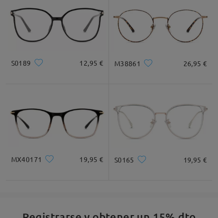
Ancho de Cristal
Altura de Cristal
Ancho de Puente
48mm/ 1.89plg.
42mm/ 1.65plg.
23mm/ 0.91plg.
Recomendación de Rostro
S0189
12,95 €
M38861
26,95 €
Cuadrada
Redondo
Corazón
Diamante
Ovalado
* Solo Para Referencia
MX40171
19,95 €
S0165
19,95 €
Descripción del Producto
Registrarse y obtener un 15% dto