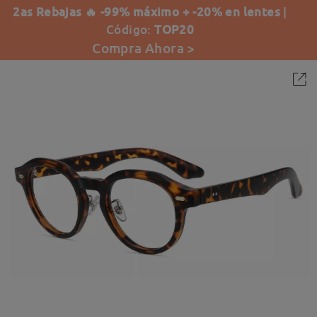
2as Rebajas 🔥 -99% máximo + -20% en lentes
|
Código:
TOP20
Compra Ahora >