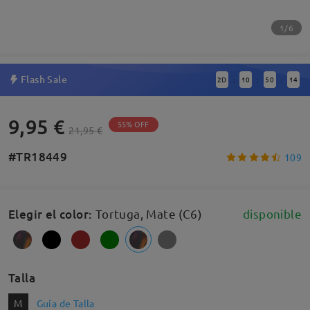
1/6
Flash Sale
2
D
10
50
14
:
:
:
9,95 €
55% OFF
21,95 €
#TR18449
109
Elegir el color
:
Tortuga, Mate (C6)
disponible
Talla
M
Guía de Talla