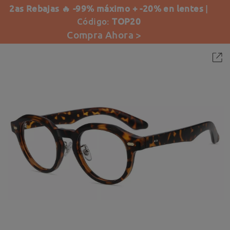
2as Rebajas 🔥 -99% máximo + -20% en lentes
|
Código:
TOP20
Compra Ahora >