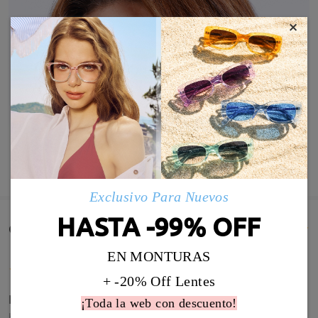
×
MOSTRAR MÁS
Exclusivo Para Nuevos
HASTA -99% OFF
Comentarios de Clientes(109)
EN MONTURAS
+ -20% Off Lentes
Estoy encantada
¡Toda la web con descuento!
by
sanchez pacheco
on
May 30 , 2026