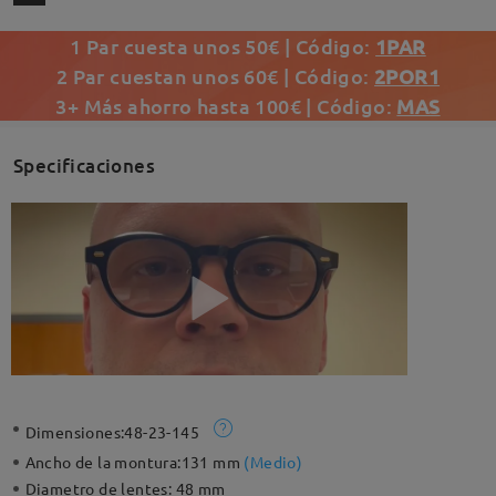
1 Par cuesta unos 50€ | Código:
1PAR
2 Par cuestan unos 60€ | Código:
2POR1
3+ Más ahorro hasta 100€ | Código:
MAS
Specificaciones
Dimensiones:
48-23-145
Ancho de la montura:
131 mm
(
Medio
)
Diametro de lentes:
48 mm