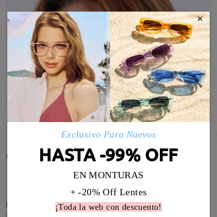
×
MOSTRAR MÁS
Exclusivo Para Nuevos
HASTA -99% OFF
Comentarios de Clientes(110)
EN MONTURAS
+ -20% Off Lentes
Estoy encantada
¡Toda la web con descuento!
by
sanchez pacheco
on
May 30 , 2026