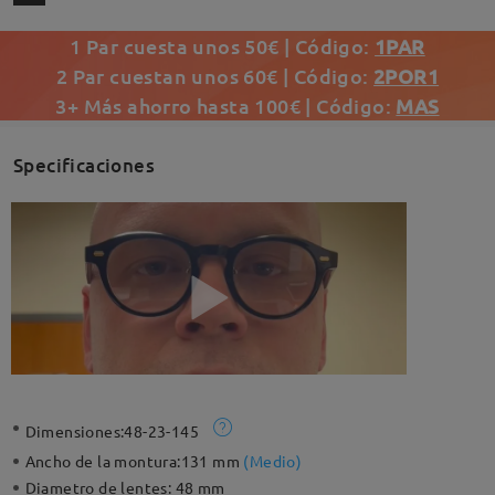
1 Par cuesta unos 50€ | Código:
1PAR
2 Par cuestan unos 60€ | Código:
2POR1
3+ Más ahorro hasta 100€ | Código:
MAS
Specificaciones
Dimensiones:
48-23-145
Ancho de la montura:
131 mm
(
Medio
)
Diametro de lentes:
48 mm