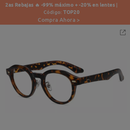
2as Rebajas 🔥 -99% máximo + -20% en lentes
|
Código:
TOP20
Compra Ahora >