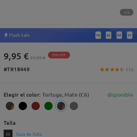
1/6
Flash Sale
1
D
02
50
50
:
:
:
9,95 €
55% OFF
21,95 €
#TR18449
110
Elegir el color
:
Tortuga, Mate (C6)
disponible
Talla
M
Guía de Talla