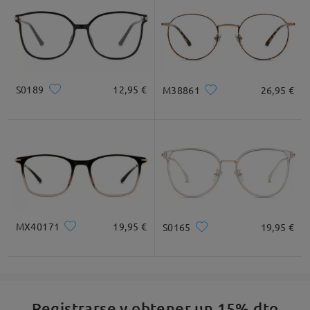
Ancho de Cristal
Altura de Cristal
Ancho de Puente
48mm/ 1.89plg.
42mm/ 1.65plg.
23mm/ 0.91plg.
Recomendación de Rostro
S0189
12,95 €
M38861
26,95 €
Cuadrada
Redondo
Corazón
Diamante
Ovalado
* Solo Para Referencia
MX40171
19,95 €
S0165
19,95 €
Descripción del Producto
Registrarse y obtener un 15% dto