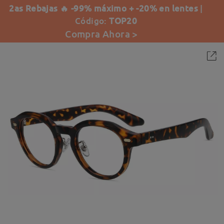
2as Rebajas 🔥 -99% máximo + -20% en lentes
|
Código:
TOP20
Compra Ahora >