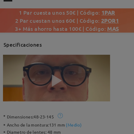
1 Par cuesta unos 50€ | Código:
1PAR
2 Par cuestan unos 60€ | Código:
2POR1
3+ Más ahorro hasta 100€ | Código:
MAS
Specificaciones
Dimensiones:
48-23-145
Ancho de la montura:
131 mm
(
Medio
)
Diametro de lentes:
48 mm