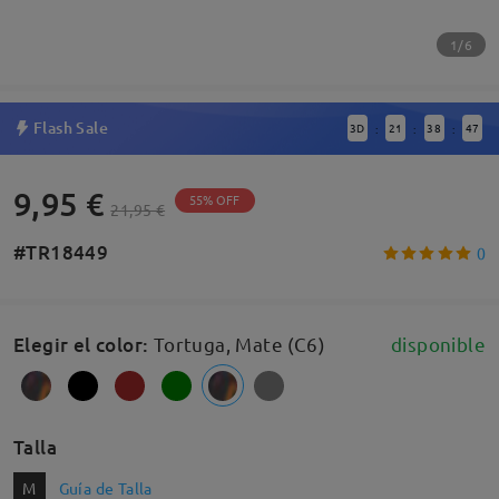
1/6
Flash Sale
3
D
21
38
47
:
:
:
9,95 €
55% OFF
21,95 €
#TR18449
0
Elegir el color
:
Tortuga, Mate (C6)
disponible
Talla
M
Guía de Talla