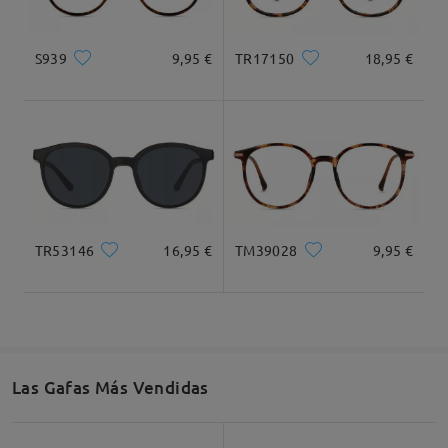
Tipo Rostro:
Longitud Rostro:
Ancho Rostro:
S939
9,95 €
TR17150
18,95 €
Corazón
18cm/7.09 plg.
14cm/5.51plg.
Dimensiones
TR53146
16,95 €
TM39028
9,95 €
Ancho Total
Longitud de Patillas
131mm/ 5.16plg.
145mm/ 5.71plg.
Las Gafas Más Vendidas