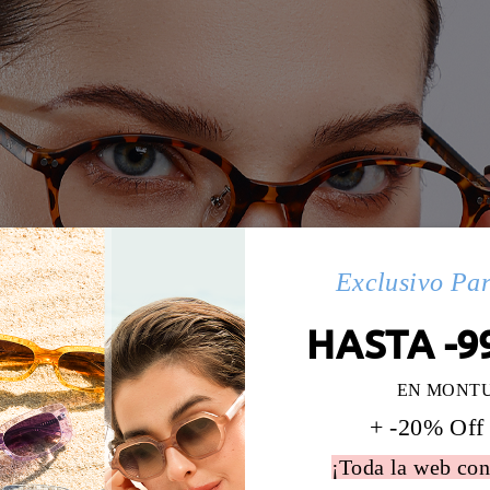
Exclusivo Pa
HASTA -9
EN MONT
+ -20% Off
¡Toda la web con