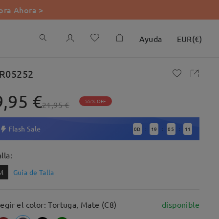
ra Ahora >
Ayuda
EUR
(
€
)
R05252
9,95 €
55% OFF
21,95 €
Flash Sale
0
D
19
05
9
:
:
:
lla:
M
Guía de Talla
legir el color: Tortuga, Mate (C8)
disponible