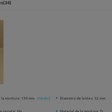
s(34)
 la montura:
130 mm
(
Medio
)
Diametro de lentes:
52 mm
e resorte:
No
Material de la montura:
Tr