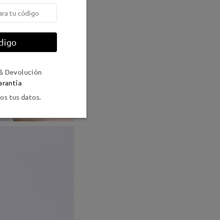
digo
& Devolución
arantía
s tus datos.