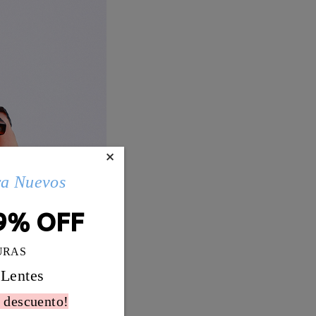
×
ra Nuevos
9% OFF
URAS
 Lentes
 descuento!