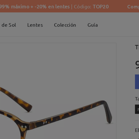
Comp
-99% máximo + -20% en lentes
| Código:
TOP20
 de Sol
Lentes
Colección
Guía
T
Ta
E