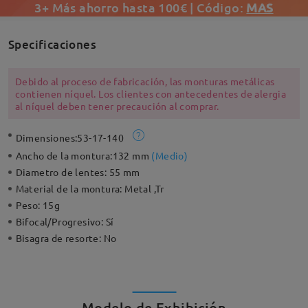
3+ Más ahorro hasta 100€ | Código:
MAS
Specificaciones
Debido al proceso de fabricación, las monturas metálicas
contienen níquel. Los clientes con antecedentes de alergia
al níquel deben tener precaución al comprar.
Dimensiones:
53-17-140
Ancho de la montura:
132 mm
(
Medio
)
Diametro de lentes:
55 mm
Material de la montura:
Metal ,Tr
Peso:
15g
Bifocal/Progresivo:
Sí
Bisagra de resorte:
No
Modelo de Exhibición