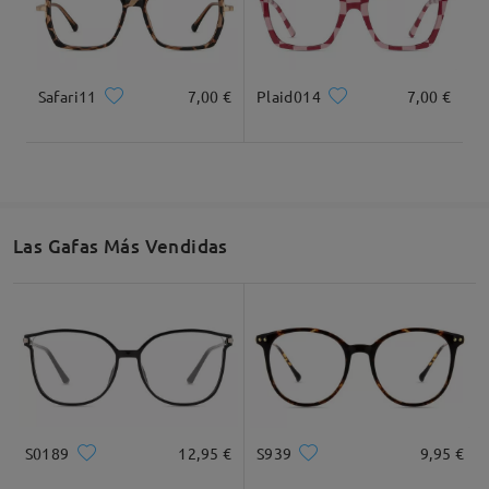
Safari11
7,00 €
Plaid014
7,00 €
Ancho Total
Longitud de Patillas
132mm/ 5.20plg.
140mm/ 5.51plg.
Las Gafas Más Vendidas
Ancho de Cristal
Altura de Cristal
Ancho de Puente
53mm/ 2.09plg.
47mm/ 1.85plg.
17mm/ 0.67plg.
Recomendación de Rostro
S0189
12,95 €
S939
9,95 €