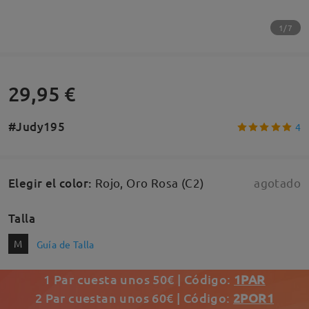
1/7
29,95 €
#Judy195
4
Elegir el color
:
Rojo, Oro Rosa (C2)
agotado
Talla
M
Guía de Talla
1 Par cuesta unos 50€ | Código:
1PAR
2 Par cuestan unos 60€ | Código:
2POR1