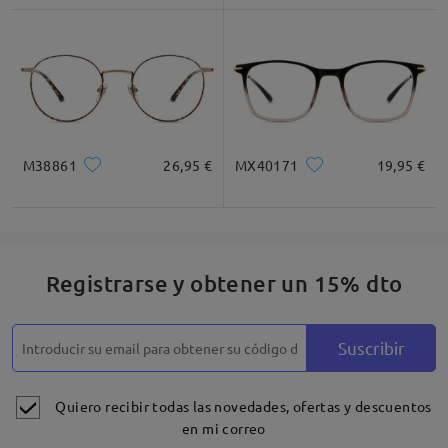
Cuadrada
Redondo
Corazón
Diamante
Ovalado
* Solo Para Referencia
M38861
26,95 €
MX40171
19,95 €
Descripción del Producto
Registrarse y obtener un 15% dto
Suscribir
Quiero recibir todas las novedades, ofertas y descuentos
en mi correo