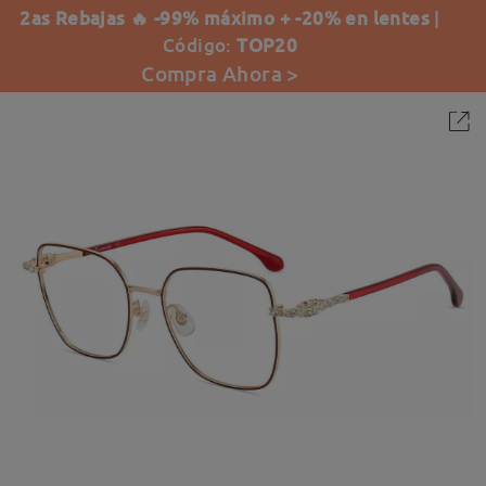
2as Rebajas 🔥 -99% máximo + -20% en lentes
|
Código:
TOP20
Compra Ahora >