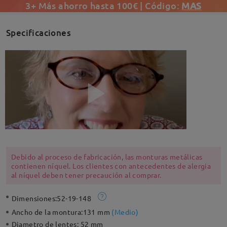
3+ Más ahorro hasta 100€ | Código:
MAS
Specificaciones
Debido al proceso de fabricación, las monturas metálicas
contienen níquel. Los clientes con antecedentes de alergia
al níquel deben tener precaución al comprar.
Dimensiones:
52-19-148
Ancho de la montura:
131 mm
(
Medio
)
Diametro de lentes:
52 mm