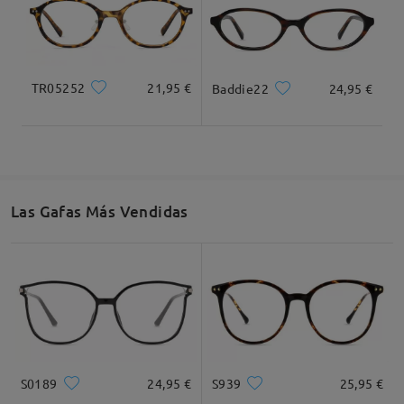
Dlatego oferujemy 30-dniową gwarancję
satysfakcji. Jeśli Twoje okulary nie będą pasować,
możesz je wymienić lub zwrócić. Uwaga: mogą
obowiązywać opłaty za wysyłkę.
TR05252
21,95 €
Baddie22
24,95 €
Jeśli nadal masz wątpliwości, skontaktuj się z nami
za pośrednictwem LiveChat (24/7) lub napisz na
adres service@firmoo.pl.
Las Gafas Más Vendidas
Leer todos los
comentarios
Deje su comentario
S0189
24,95 €
S939
25,95 €