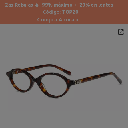
2as Rebajas 🔥 -99% máximo + -20% en lentes
|
Código:
TOP20
Compra Ahora >