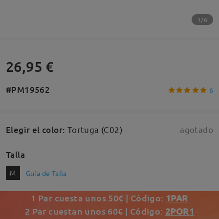
1/6
26,95 €
#PM19562
6
Elegir el color
:
Tortuga (C02)
agotado
Talla
M
Guía de Talla
1 Par cuesta unos 50€ | Código:
1PAR
2 Par cuestan unos 60€ | Código:
2POR1