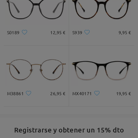
muy utiles para alguien que siempre las pierde
by
Laura Maria
on
Feb 22 , 2026
S0189
12,95 €
S939
9,95 €
Leer todos los
comentarios
Deje su comentario
M38861
26,95 €
MX40171
19,95 €
Registrarse y obtener un 15% dto