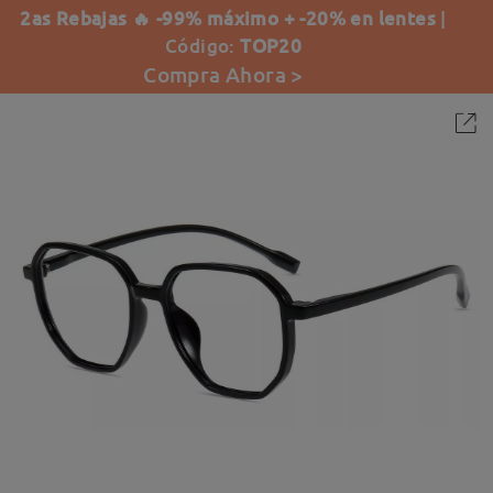
2as Rebajas 🔥 -99% máximo + -20% en lentes
|
Código:
TOP20
Compra Ahora >