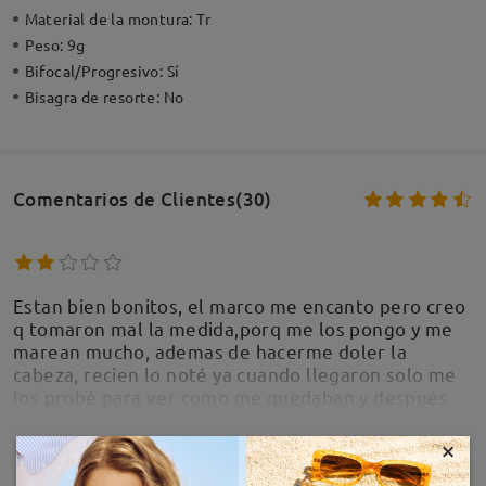
Material de la montura:
Tr
Peso:
9g
Bifocal/Progresivo:
Sí
Bisagra de resorte:
No
Comentarios de Clientes(30)
Estan bien bonitos, el marco me encanto pero creo
q tomaron mal la medida,porq me los pongo y me
marean mucho, ademas de hacerme doler la
cabeza, recien lo noté ya cuando llegaron solo me
los probé para ver como me quedaban y después
los guardé para cuando se me desgastaran los q ya
tenía de diario y ahora q los uso todos los días me
×
MOSTRAR MÁS
sientan super mal, q triste porq la calidad se ve