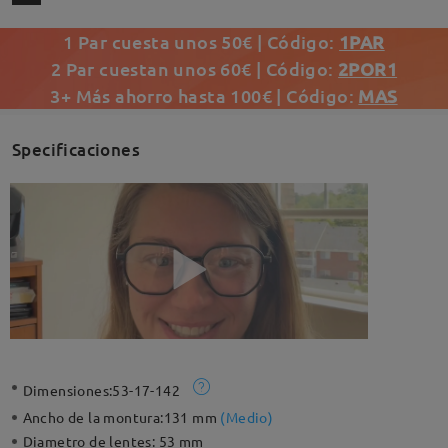
1 Par cuesta unos 50€ | Código:
1PAR
2 Par cuestan unos 60€ | Código:
2POR1
3+ Más ahorro hasta 100€ | Código:
MAS
Specificaciones
Dimensiones:
53-17-142
Ancho de la montura:
131 mm
(
Medio
)
Diametro de lentes:
53 mm