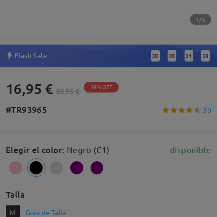
1/6
Flash Sale
3
D
08
31
37
:
:
:
16,95 €
19% OFF
20,95 €
#TR93965
30
Elegir el color
:
Negro (C1)
disponible
Talla
M
Guía de Talla