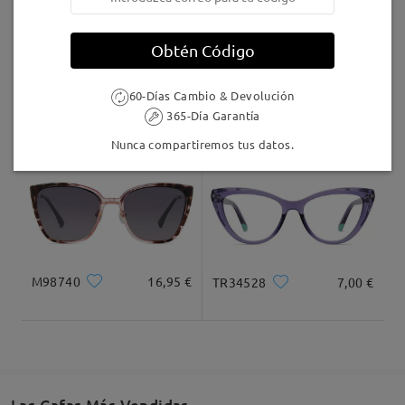
Llegado
Obtén Código
60-Días Cambio & Devolución
AC68903
9,95 €
Judy123
16,95 €
365-Día Garantía
Nunca compartiremos tus datos.
M98740
16,95 €
TR34528
7,00 €