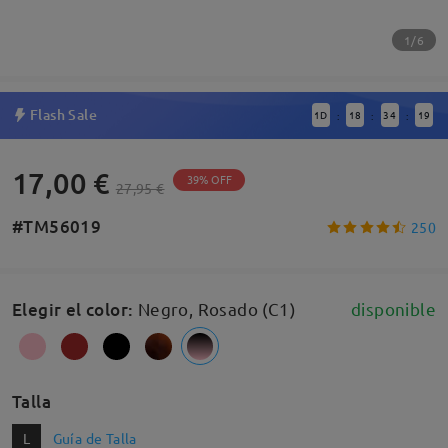
1/6
Flash Sale
1
D
18
34
18
:
:
:
17,00 €
39% OFF
27,95 €
#TM56019
250
Elegir el color
:
Negro, Rosado (C1)
disponible
Talla
L
Guía de Talla