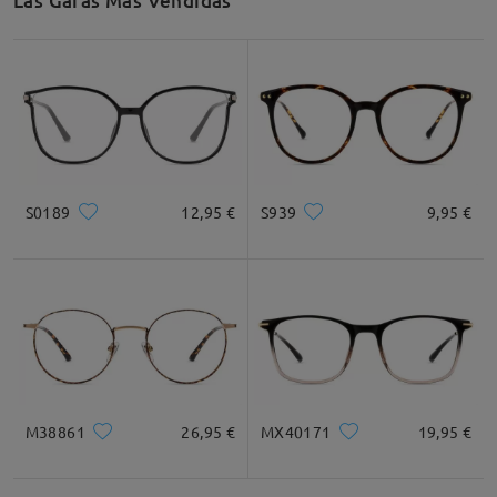
Las Gafas Más Vendidas
S0189
12,95 €
S939
9,95 €
M38861
26,95 €
MX40171
19,95 €