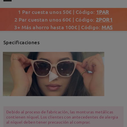
1 Par cuesta unos 50€ | Código:
1PAR
2 Par cuestan unos 60€ | Código:
2POR1
3+ Más ahorro hasta 100€ | Código:
MAS
Specificaciones
Debido al proceso de fabricación, las monturas metálicas
contienen níquel. Los clientes con antecedentes de alergia
al níquel deben tener precaución al comprar.