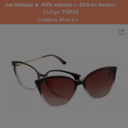
2as Rebajas 🔥 -99% máximo + -20% en lentes
|
Código:
TOP20
Compra Ahora >