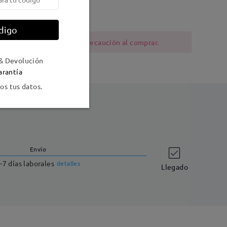
al
digo
ia al níquel deben tener precaución al comprar.
& Devolución
arantía
s tus datos.
Envío
-7 días laborales
detalles
Llegado