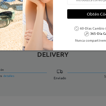
e resorte:
Sí
Material de la montura:
Tr ,Met
Obtén Có
 metálicas contienen níquel. Los clientes con antecedentes de alerg
60-Días Cambio 
365-Día G
Nunca compartiremo
DELIVERY
ión
es
detalles
5
Enviado