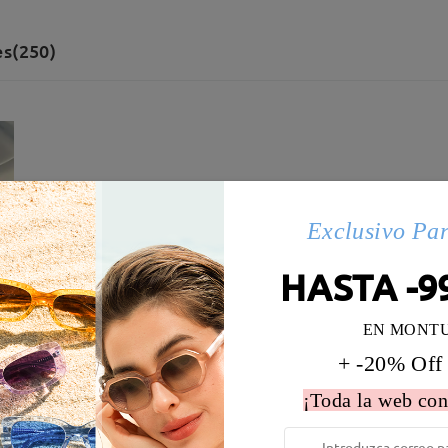
es(250)
Exclusivo Pa
HASTA -9
EN MONT
+ -20% Off
¡Toda la web con
 la montura:
140 mm
(
Largo
)
Diametro de lentes:
56 mm