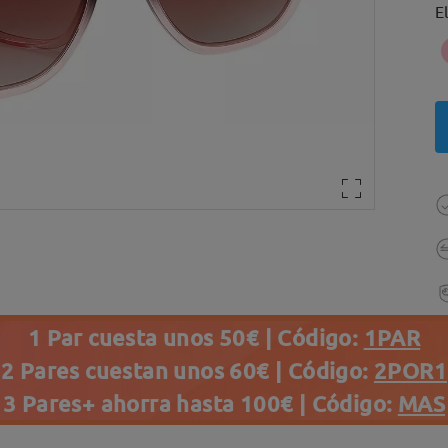
E
1 Par cuesta unos 50€ | Código:
1PAR
2 Pares cuestan unos 60€ | Código:
2POR1
3 Pares+ ahorra hasta 100€ | Código:
MAS