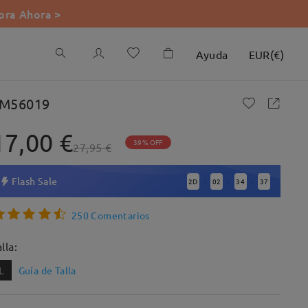
ra Ahora >
Ayuda
EUR
(
€
)
M56019
17,00 €
39% OFF
27,95 €
Flash Sale
2
D
02
34
36
:
:
:
250 Comentarios
lla:
L
Guía de Talla