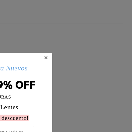
×
ra Nuevos
9% OFF
URAS
 Lentes
 descuento!
Peso:
18g