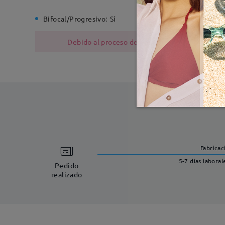
Bifocal/Progresivo:
Sí
Bisagra d
Debido al proceso de fabricación, las monturas
Fabricac
5-7 días laboral
Pedido
realizado