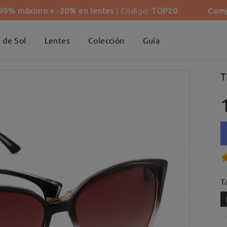
Comp
-99% máximo + -20% en lentes
| Código:
TOP20
 de Sol
Lentes
Colección
Guía
T
Ta