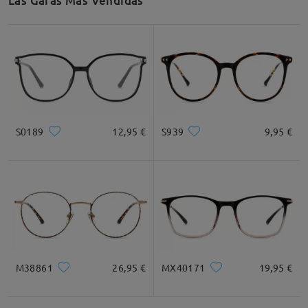
Las Gafas Más Vendidas
S0189
12,95 €
S939
9,95 €
M38861
26,95 €
MX40171
19,95 €