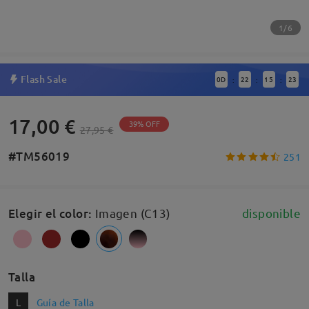
1/6
Flash Sale
0
D
22
15
22
:
:
:
17,00 €
39% OFF
27,95 €
#TM56019
251
Elegir el color
:
Imagen (C13)
disponible
Talla
L
Guía de Talla