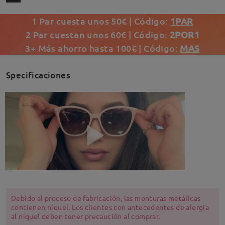
1 Par cuesta unos 50€ | Código:
1PAR
2 Par cuestan unos 60€ | Código:
2POR1
3+ Más ahorro hasta 100€ | Código:
MAS
Specificaciones
Debido al proceso de fabricación, las monturas metálicas
contienen níquel. Los clientes con antecedentes de alergia
al níquel deben tener precaución al comprar.