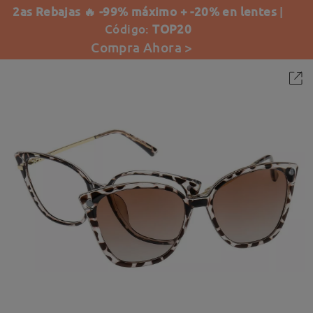
2as Rebajas 🔥 -99% máximo + -20% en lentes
|
Código:
TOP20
Compra Ahora >