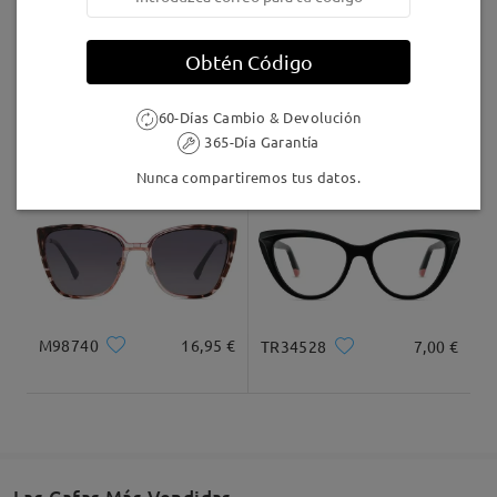
Llegado
Obtén Código
60-Días Cambio & Devolución
AC68903
9,95 €
Judy123
16,95 €
365-Día Garantía
Nunca compartiremos tus datos.
M98740
16,95 €
TR34528
7,00 €