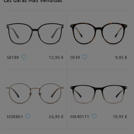
Las Gafas Más Vendidas
S0189
12,95 €
S939
9,95 €
M38861
26,95 €
MX40171
19,95 €