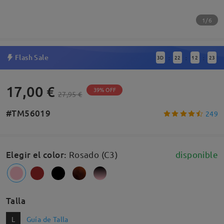
1/6
Flash Sale
3
D
22
12
22
:
:
:
17,00 €
39% OFF
27,95 €
#TM56019
249
Elegir el color
:
Rosado (C3)
disponible
Talla
L
Guía de Talla