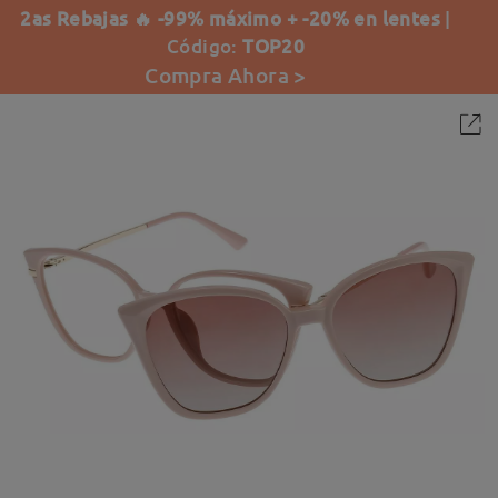
2as Rebajas 🔥 -99% máximo + -20% en lentes
|
Código:
TOP20
Compra Ahora >