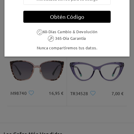
Llegado
Obtén Código
60-Días Cambio & Devolución
AC68903
9,95 €
Judy123
16,95 €
365-Día Garantía
Nunca compartiremos tus datos.
M98740
16,95 €
TR34528
7,00 €