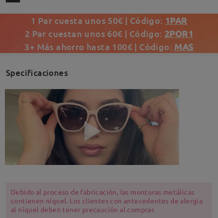
1 Par cuesta unos 50€ | Código:
1PAR
2 Par cuestan unos 60€ | Código:
2POR1
3+ Más ahorro hasta 100€ | Código:
MAS
Specificaciones
Debido al proceso de fabricación, las monturas metálicas
contienen níquel. Los clientes con antecedentes de alergia
al níquel deben tener precaución al comprar.