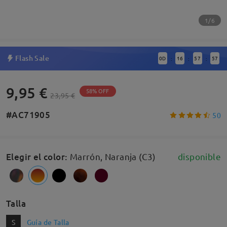
1/6
Flash Sale
0
D
16
57
56
:
:
:
9,95 €
58% OFF
23,95 €
#AC71905
50
Elegir el color
:
Marrón, Naranja (C3)
disponible
Talla
S
Guía de Talla