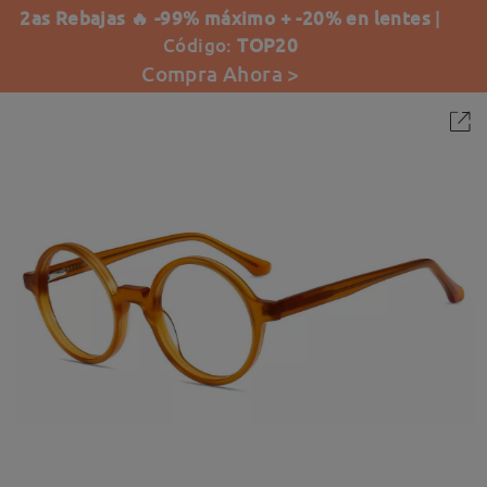
2as Rebajas 🔥 -99% máximo + -20% en lentes
|
Código:
TOP20
Compra Ahora >