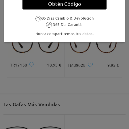
Obtén Código
S939
9,95 €
M38861
26,95 €
60-Días Cambio & Devolución
365-Día Garantía
Nunca compartiremos tus datos.
TR17150
18,95 €
TM39028
9,95 €
Las Gafas Más Vendidas