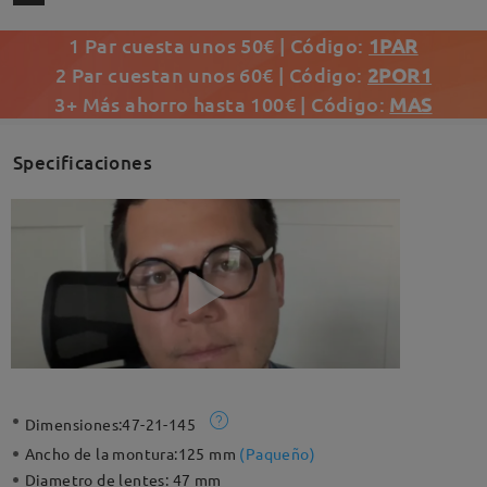
1 Par cuesta unos 50€ | Código:
1PAR
2 Par cuestan unos 60€ | Código:
2POR1
3+ Más ahorro hasta 100€ | Código:
MAS
Specificaciones
Dimensiones:
47-21-145
Ancho de la montura:
125 mm
(
Paqueño
)
Diametro de lentes:
47 mm