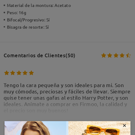
Material de la montura:
Acetato
Peso:
16g
Bifocal/Progresivo:
Sí
Bisagra de resorte:
Sí
Comentarios de Clientes(50)
Tengo la cara pequeña y son ideales para mi. Son
muy cómodas, preciosas y fáciles de llevar. Siempre
quise tener unas gafas al estilo Harry Potter, y son
ideales. Anímate a comprar en Firmoo, la calidad y
el precio son muy buenos!
by
Ainoha
on
Aug 8 , 2026
×
MOSTRAR MÁS