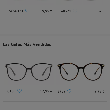
AC56431
9,95 €
Stella21
9,95 €
Cuadrada
Redondo
Corazón
Diamante
Ovalado
* Solo Para Referencia
Las Gafas Más Vendidas
Descripción del Producto
S0189
12,95 €
S939
9,95 €