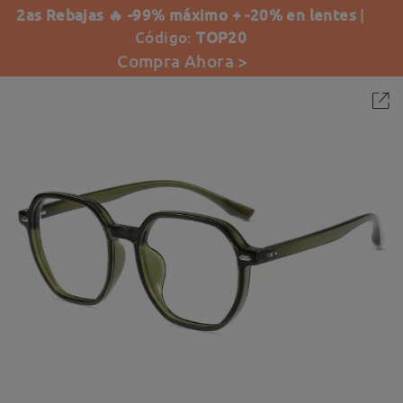
2as Rebajas 🔥 -99% máximo + -20% en lentes
|
Código:
TOP20
Compra Ahora >