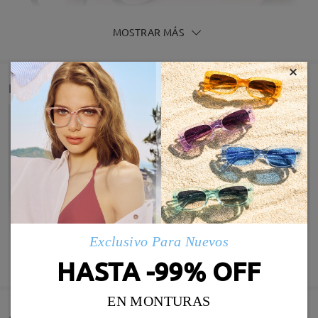
MOSTRAR MÁS
×
Detail
Exclusivo Para Nuevos
Infomación de Modelo
MOSTRAR MÁS
HASTA -99% OFF
EN MONTURAS