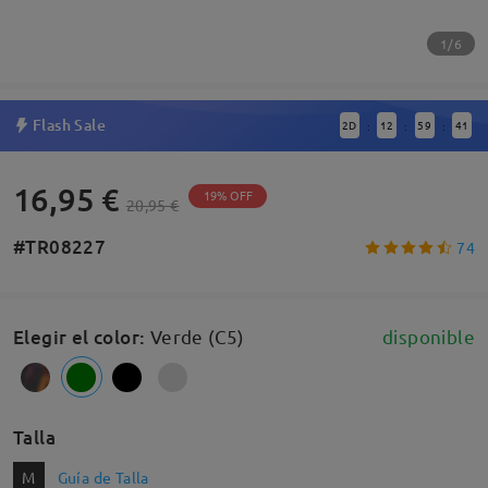
1/6
Flash Sale
2
D
12
59
41
:
:
:
16,95 €
19% OFF
20,95 €
#TR08227
74
Elegir el color
:
Verde (C5)
disponible
Talla
M
Guía de Talla