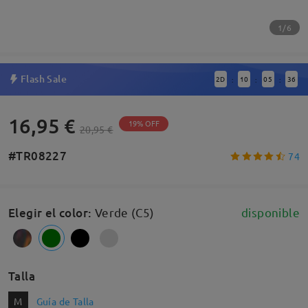
1/6
Flash Sale
2
D
10
05
36
:
:
:
16,95 €
19% OFF
20,95 €
#TR08227
74
Elegir el color
:
Verde (C5)
disponible
Talla
M
Guía de Talla