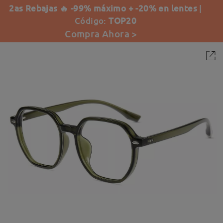
2as Rebajas 🔥 -99% máximo + -20% en lentes
|
Código:
TOP20
Compra Ahora >