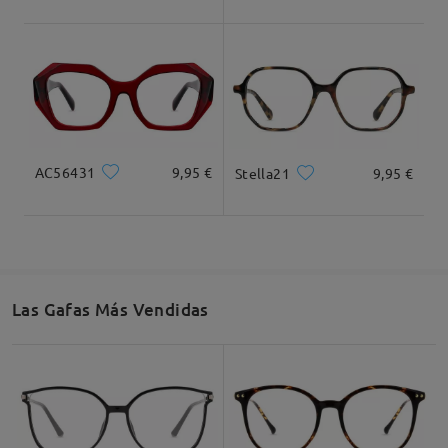
Leer todos los
comentarios
Deje su comentario
Ancho Total
Longitud de Patillas
130mm/ 5.12in
147mm/ 5.79in
AC56431
9,95 €
Stella21
9,95 €
Ancho de Cristal
Altura de Cristal
Ancho de Puente
52mm/ 2.05in
49mm/ 1.93in
18mm/ 0.71in
Las Gafas Más Vendidas
Recomendación de Rostro