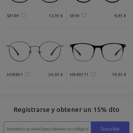
Cuadrada
Redondo
Corazón
Diamante
Ovalado
S0189
12,95 €
S939
9,95 €
* Solo Para Referencia
Descripción del Producto
M38861
26,95 €
MX40171
19,95 €
Registrarse y obtener un 15% dto
Suscribir