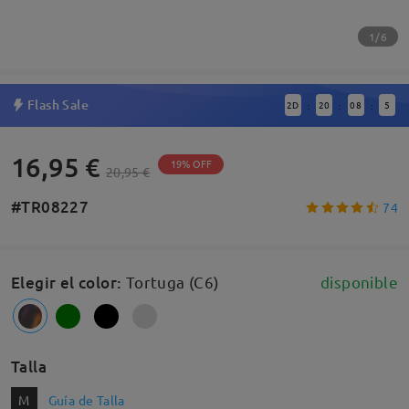
1/6
Flash Sale
2
D
20
08
5
:
:
:
16,95 €
19% OFF
20,95 €
#TR08227
74
Elegir el color
:
Tortuga (C6)
disponible
Talla
M
Guía de Talla