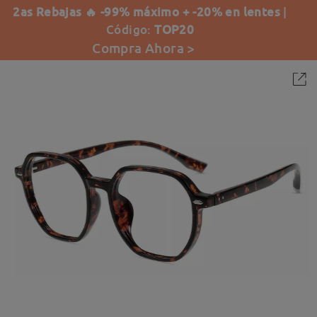
2as Rebajas 🔥 -99% máximo + -20% en lentes
|
Código:
TOP20
Compra Ahora >