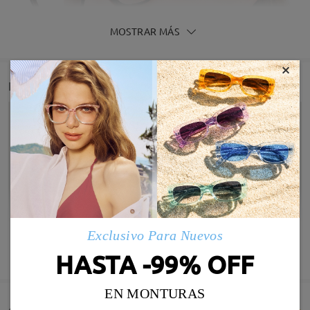
MOSTRAR MÁS
×
Detail
Exclusivo Para Nuevos
Infomación de Modelo
MOSTRAR MÁS
HASTA -99% OFF
EN MONTURAS