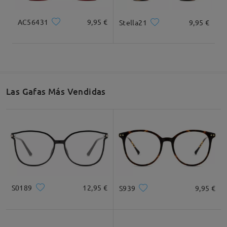
AC56431
9,95 €
Stella21
9,95 €
Cuadrada
Redondo
Corazón
Diamante
Ovalado
* Solo Para Referencia
Las Gafas Más Vendidas
Descripción del Producto
S0189
12,95 €
S939
9,95 €