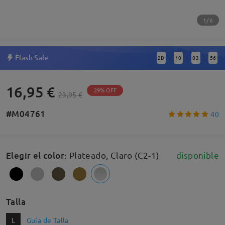
1/6
Flash Sale
2
D
10
03
56
:
:
:
16,95 €
29% OFF
23,95 €
#M04761
40
Elegir el color
:
Plateado, Claro (C2-1)
disponible
Talla
L
Guía de Talla