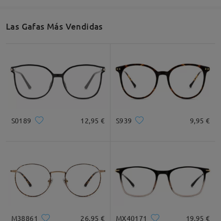
Las Gafas Más Vendidas
Ancho de Cristal
Altura de Cristal
Ancho de Puente
54mm/ 2.13plg.
43mm/ 1.69plg.
18mm/ 0.71plg.
Recomendación de Rostro
S0189
12,95 €
S939
9,95 €
Cuadrada
Redondo
Corazón
Diamante
Ovalado
* Solo Para Referencia
M38861
26,95 €
MX40171
19,95 €