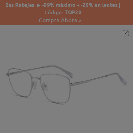
2as Rebajas 🔥 -99% máximo + -20% en lentes
|
Código:
TOP20
Compra Ahora >