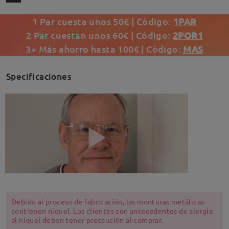
1 Par cuesta unos 50€ | Código:
1PAR
2 Par cuestan unos 60€ | Código:
2POR1
3+ Más ahorro hasta 100€ | Código:
MAS
Specificaciones
Debido al proceso de fabricación, las monturas metálicas
contienen níquel. Los clientes con antecedentes de alergia
al níquel deben tener precaución al comprar.