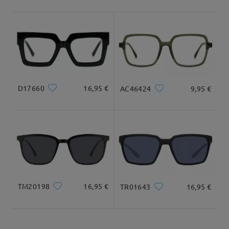
Envío
5-7 días laborales
detalles
Llegado
Tipo Rostro:
Longitud Rostro:
Ancho Rostro:
corazón
17cm/6.69plg.
13.5cm/5.31plg.
D17660
16,95 €
AC46424
9,95 €
Dimensiones
TM20198
16,95 €
TR01643
16,95 €
Ancho Total
Longitud de Patillas
135mm/ 5.31plg.
42mm/ 1.65plg.