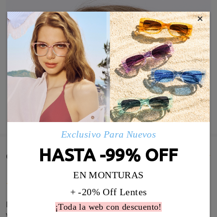
×
MOSTRAR MÁS
Exclusivo Para Nuevos
HASTA -99% OFF
Comentarios de Clientes(40)
EN MONTURAS
+ -20% Off Lentes
El marco en mi caso me queda perfecto tal como
¡Toda la web con descuento!
viene ajustado. Además es muy cómodo de llevar.