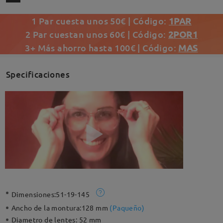
1 Par cuesta unos 50€ | Código:
1PAR
2 Par cuestan unos 60€ | Código:
2POR1
3+ Más ahorro hasta 100€ | Código:
MAS
Specificaciones
Dimensiones:
51-19-145
Ancho de la montura:
128 mm
(
Paqueño
)
Diametro de lentes:
52 mm