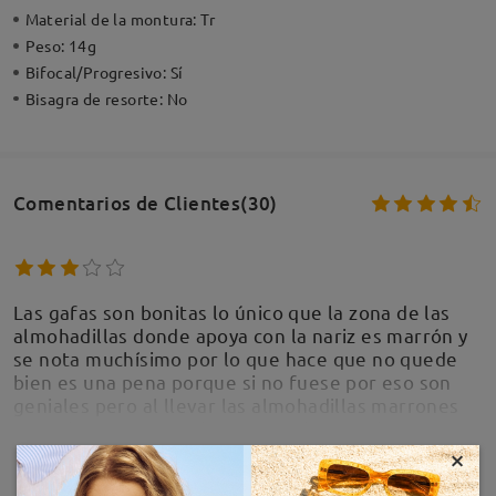
Material de la montura:
Tr
Peso:
14g
Bifocal/Progresivo:
Sí
Bisagra de resorte:
No
Comentarios de Clientes(30)
Las gafas son bonitas lo único que la zona de las
almohadillas donde apoya con la nariz es marrón y
se nota muchísimo por lo que hace que no quede
bien es una pena porque si no fuese por eso son
geniales pero al llevar las almohadillas marrones
como la montura de la gafa fatal no me las voy a
poner.
×
MOSTRAR MÁS
by
Marias
on
Jan 24 , 2026