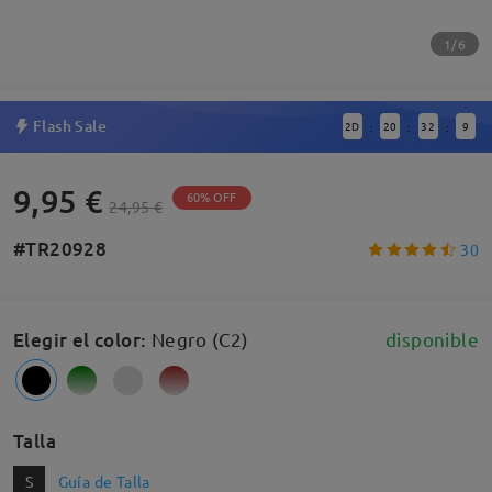
1/6
Flash Sale
2
D
20
32
8
:
:
:
9,95 €
60% OFF
24,95 €
#TR20928
30
Elegir el color
:
Negro (C2)
disponible
Talla
S
Guía de Talla