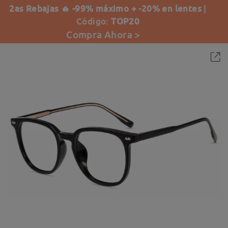
2as Rebajas 🔥 -99% máximo + -20% en lentes
|
Código:
TOP20
Compra Ahora >