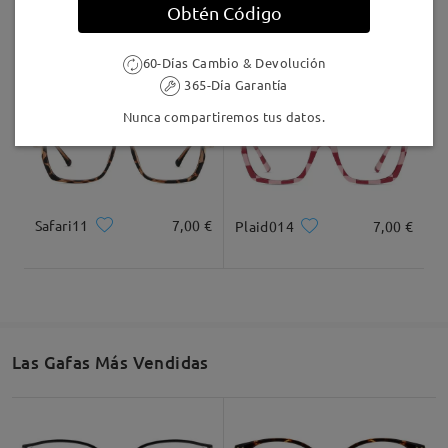
Obtén Código
AC49995
24,95 €
F907
17,00 €
Leer todos los
60-Días Cambio & Devolución
comentarios
365-Día Garantía
Deje su comentario
Nunca compartiremos tus datos.
Safari11
7,00 €
Plaid014
7,00 €
Las Gafas Más Vendidas