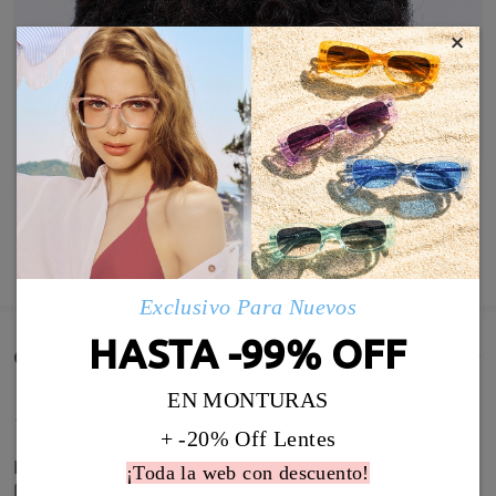
×
MOSTRAR MÁS
Exclusivo Para Nuevos
HASTA -99% OFF
Comentarios de Clientes(323)
EN MONTURAS
+ -20% Off Lentes
I've bought a lot of glasses and these are my
¡Toda la web con descuento!
favorites by far ૮₍ ˶ᵔ ᵕ ᵔ˶ ₎ა