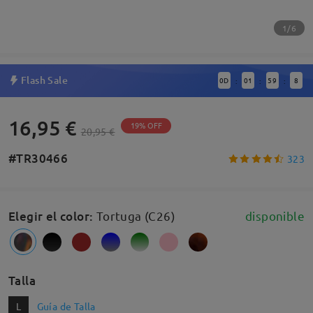
1/6
Flash Sale
0
D
01
59
8
:
:
:
16,95 €
19% OFF
20,95 €
#TR30466
323
Elegir el color
:
Tortuga (C26)
disponible
Talla
L
Guía de Talla