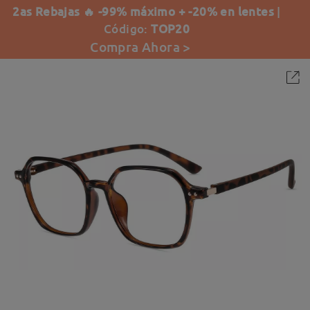
2as Rebajas 🔥 -99% máximo + -20% en lentes
|
Código:
TOP20
Compra Ahora >