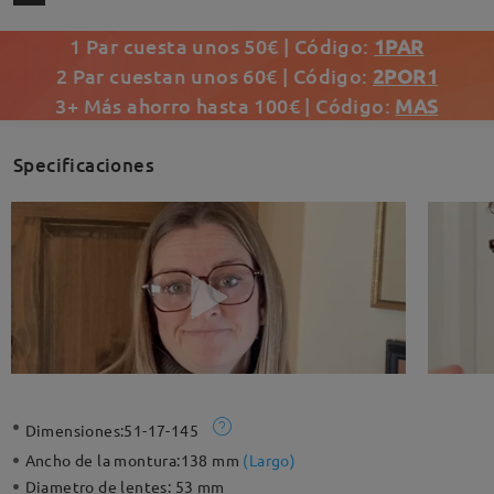
1 Par cuesta unos 50€ | Código:
1PAR
2 Par cuestan unos 60€ | Código:
2POR1
3+ Más ahorro hasta 100€ | Código:
MAS
Specificaciones
Dimensiones:
51-17-145
Ancho de la montura:
138 mm
(
Largo
)
Diametro de lentes:
53 mm