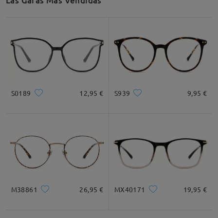
Las Gafas Más Vendidas
S0189
12,95 €
S939
9,95 €
M38861
26,95 €
MX40171
19,95 €