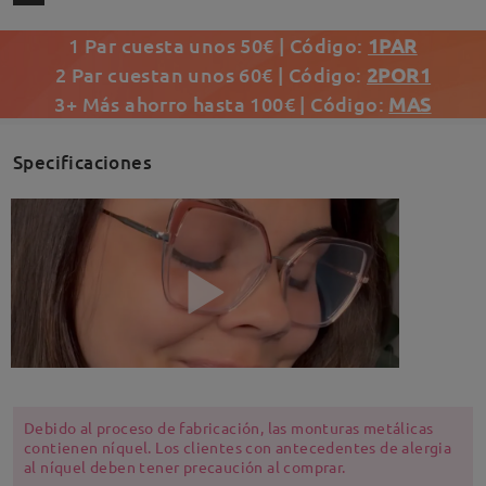
1 Par cuesta unos 50€ | Código:
1PAR
2 Par cuestan unos 60€ | Código:
2POR1
3+ Más ahorro hasta 100€ | Código:
MAS
Specificaciones
Debido al proceso de fabricación, las monturas metálicas
contienen níquel. Los clientes con antecedentes de alergia
al níquel deben tener precaución al comprar.