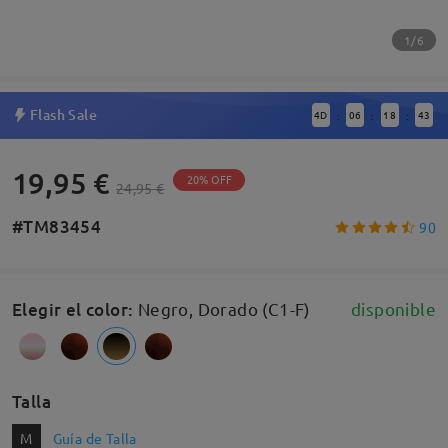
1/6
Flash Sale
4
D
06
18
42
:
:
:
19,95 €
20% OFF
24,95 €
#TM83454
90
Elegir el color
:
Negro, Dorado (C1-F)
disponible
Talla
M
Guía de Talla