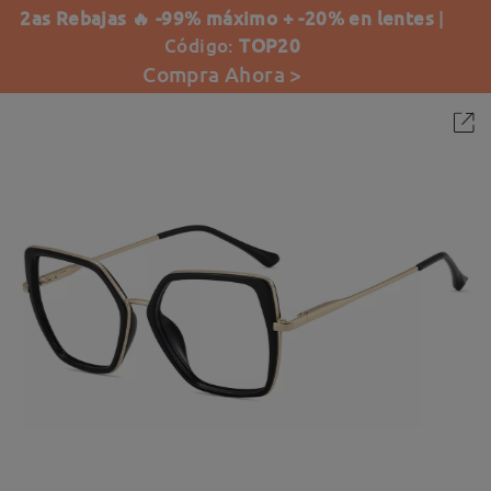
2as Rebajas 🔥 -99% máximo + -20% en lentes
|
Código:
TOP20
Compra Ahora >