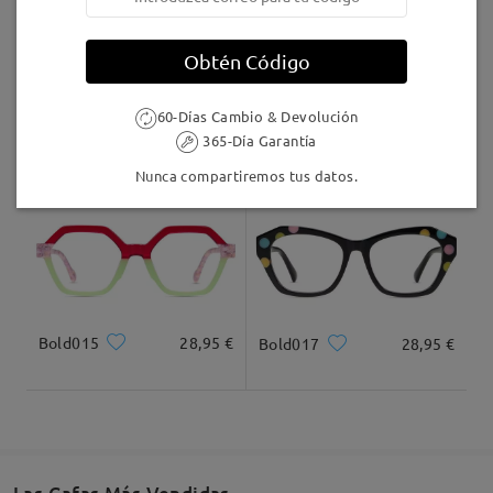
Llegado
Obtén Código
60-Días Cambio & Devolución
TR01061
16,95 €
Bold002
28,95 €
365-Día Garantía
Nunca compartiremos tus datos.
Bold015
28,95 €
Bold017
28,95 €