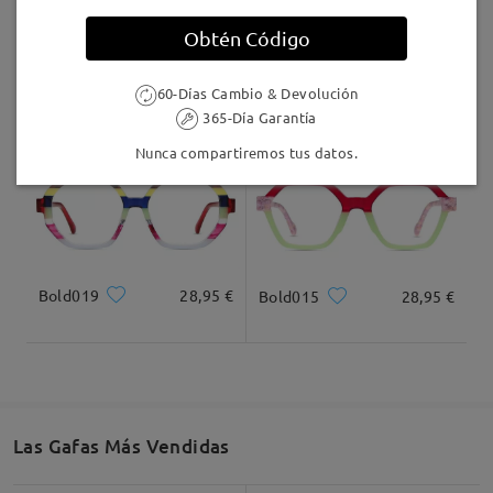
Llegado
Obtén Código
TR01061
27,95 €
Bold002
28,95 €
60-Días Cambio & Devolución
365-Día Garantía
Nunca compartiremos tus datos.
Bold019
28,95 €
Bold015
28,95 €
Las Gafas Más Vendidas