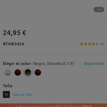
1/6
24,95 €
#TM83454
90
Elegir el color
:
Negro, Dorado (C1-F)
disponible
Talla
M
Guía de Talla
1 Par cuesta unos 50€ | Código:
1PAR