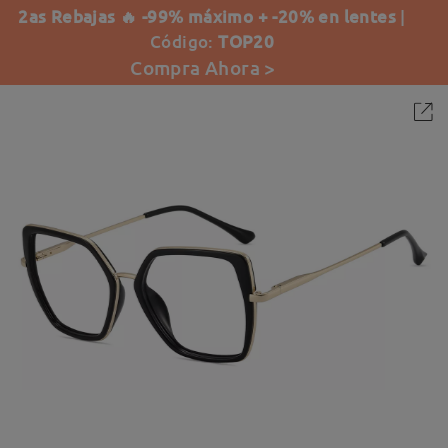
2as Rebajas 🔥 -99% máximo + -20% en lentes
|
Código:
TOP20
Compra Ahora >