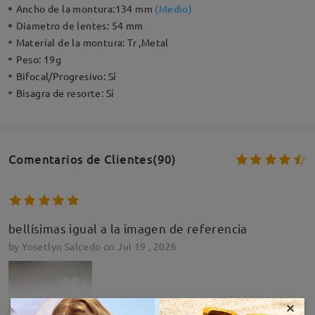
Ancho de la montura:
134 mm
(
Medio
)
Diametro de lentes:
54 mm
Material de la montura:
Tr ,Metal
Peso:
19g
Bifocal/Progresivo:
Sí
Bisagra de resorte:
Sí
Comentarios de Clientes(90)
bellísimas igual a la imagen de referencia
by
Yosetlyn Salcedo
on
Jul 19 , 2026
×