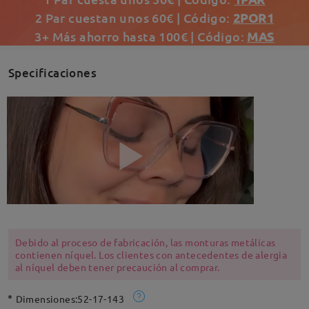
2 Par cuestan unos 60€ | Código:
2POR1
3+ Más ahorro hasta 100€ | Código:
MAS
Specificaciones
Debido al proceso de fabricación, las monturas metálicas
contienen níquel. Los clientes con antecedentes de alergia
al níquel deben tener precaución al comprar.
Dimensiones:
52-17-143