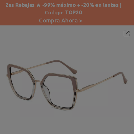
2as Rebajas 🔥 -99% máximo + -20% en lentes
|
Código:
TOP20
Compra Ahora >