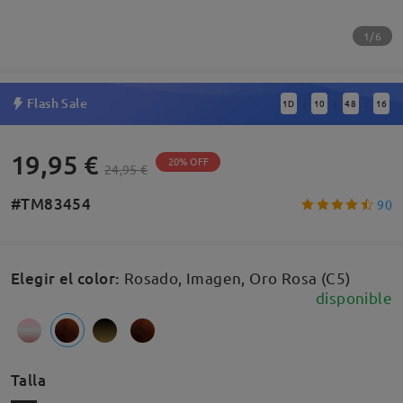
1/6
Flash Sale
1
D
10
48
15
:
:
:
19,95 €
20% OFF
24,95 €
#TM83454
90
Elegir el color
:
Rosado, Imagen, Oro Rosa (C5)
disponible
Talla