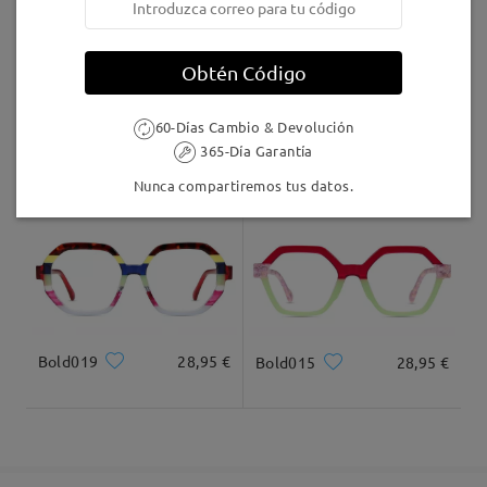
5-7 días laborales
detalles
Obtén Código
Llegado
60-Días Cambio & Devolución
365-Día Garantía
TR01061
16,95 €
Bold002
28,95 €
Nunca compartiremos tus datos.
Bold019
28,95 €
Bold015
28,95 €