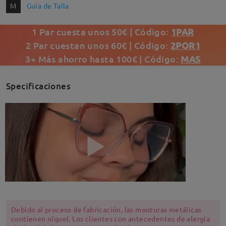
M
Guía de Talla
1 Par cuesta unos 50€ | Código:
1PAR
2 Par cuestan unos 60€ | Código:
2POR1
3+ Más ahorro hasta 100€ | Código:
MAS
Specificaciones
Debido al proceso de fabricación, las monturas metálicas
contienen níquel. Los clientes con antecedentes de alergia