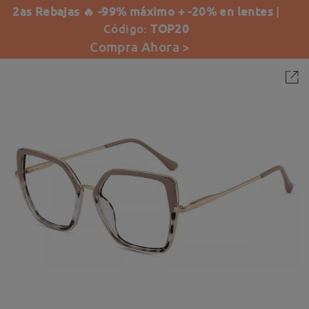
2as Rebajas 🔥 -99% máximo + -20% en lentes
|
Código:
TOP20
Compra Ahora >