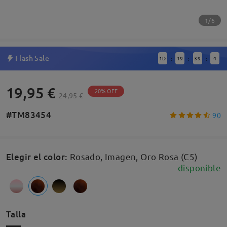
1/6
Flash Sale
1
D
19
39
3
:
:
:
19,95 €
20% OFF
24,95 €
#TM83454
90
Elegir el color
:
Rosado, Imagen, Oro Rosa (C5)
disponible
Talla