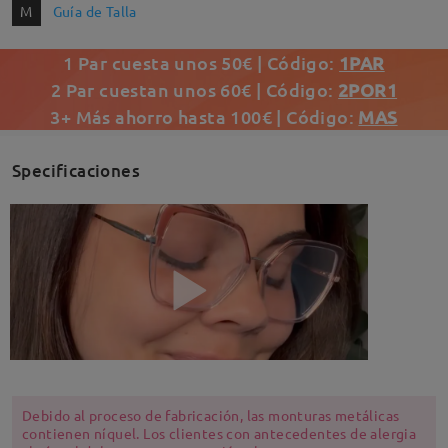
M
Guía de Talla
1 Par cuesta unos 50€ | Código:
1PAR
2 Par cuestan unos 60€ | Código:
2POR1
3+ Más ahorro hasta 100€ | Código:
MAS
Specificaciones
Debido al proceso de fabricación, las monturas metálicas
contienen níquel. Los clientes con antecedentes de alergia