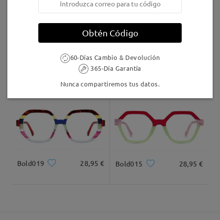
5-7 días laborales
detalles
Obtén Código
Llegado
60-Días Cambio & Devolución
365-Día Garantía
TR01061
16,95 €
Bold002
28,95 €
Nunca compartiremos tus datos.
Bold019
28,95 €
Bold015
28,95 €