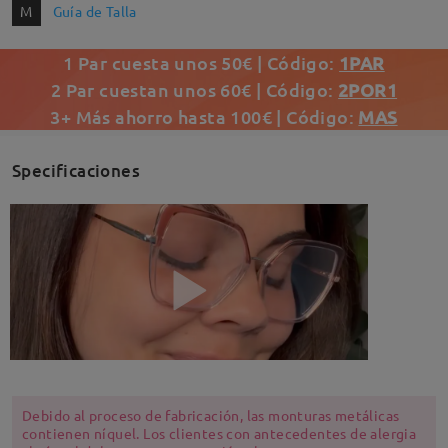
M
Guía de Talla
1 Par cuesta unos 50€ | Código:
1PAR
2 Par cuestan unos 60€ | Código:
2POR1
3+ Más ahorro hasta 100€ | Código:
MAS
Specificaciones
Debido al proceso de fabricación, las monturas metálicas
contienen níquel. Los clientes con antecedentes de alergia