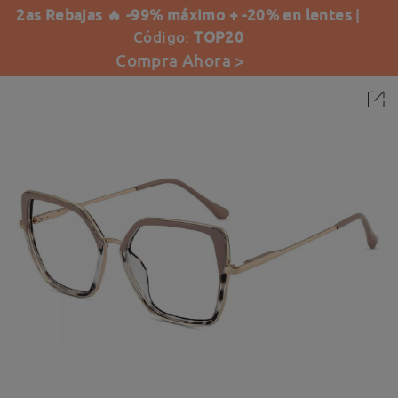
2as Rebajas 🔥 -99% máximo + -20% en lentes
|
Código:
TOP20
Compra Ahora >