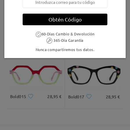
5-7 días laborales
detalles
Obtén Código
Llegado
60-Días Cambio & Devolución
365-Día Garantía
TR01061
16,95 €
Bold019
28,95 €
Nunca compartiremos tus datos.
Bold015
28,95 €
Bold017
28,95 €