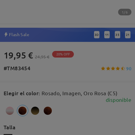
1/6
Flash Sale
3
D
11
35
20
:
:
:
19,95 €
20% OFF
24,95 €
#TM83454
90
Elegir el color
:
Rosado, Imagen, Oro Rosa (C5)
disponible
Talla