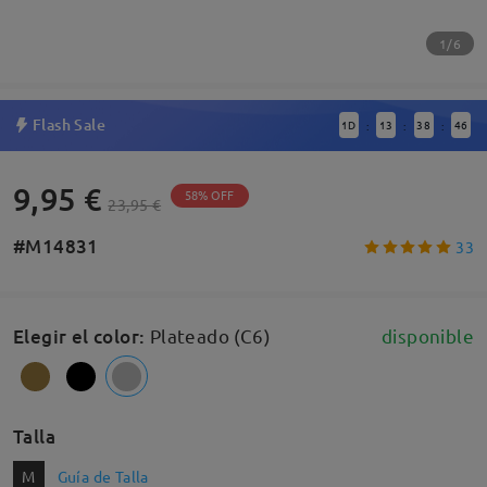
1/6
Flash Sale
1
D
13
38
45
:
:
:
9,95 €
58% OFF
23,95 €
#M14831
33
Elegir el color
:
Plateado (C6)
disponible
Talla
M
Guía de Talla