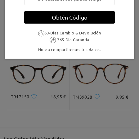
Llegado
Obtén Código
60-Días Cambio & Devolución
S939
9,95 €
M38861
26,95 €
365-Día Garantía
Nunca compartiremos tus datos.
TR17150
18,95 €
TM39028
9,95 €