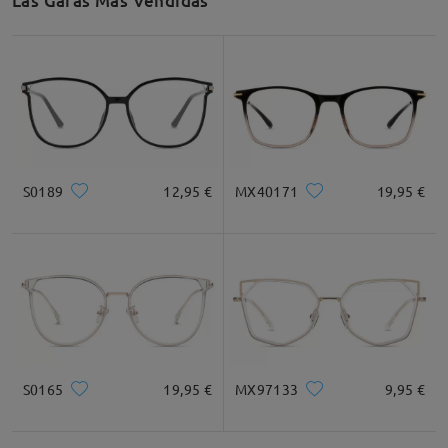
Las Gafas Más Vendidas
S0189
12,95 €
MX40171
19,95 €
S0165
19,95 €
MX97133
9,95 €