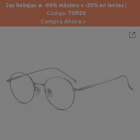
2as Rebajas 🔥 -99% máximo + -20% en lentes
|
Código:
TOP20
Compra Ahora >