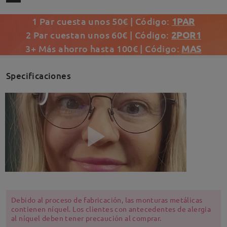
1 Par cuesta unos 50€ | Código:
1PAR
2 Par cuestan unos 60€ | Código:
2POR1
3+ Más ahorro hasta 100€ | Código:
MAS
Specificaciones
Debido al proceso de fabricación, las monturas metálicas
contienen níquel. Los clientes con antecedentes de alergia
al níquel deben tener precaución al comprar.