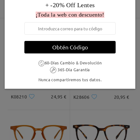
Fabricación
+ -20% Off Lentes
Garantía de 365 días
Descubrir Más
comentarios
5-7 días laborales
detalles
Deje su comentario
¡Toda la web con descuento!
Enviado
Marcos Similares
Obtén Código
Envío
5-7 días laborales
detalles
60-Días Cambio & Devolución
365-Día Garantía
Llegado
Nunca compartiremos tus datos.
K08210
24,95 €
K28606
20,95 €