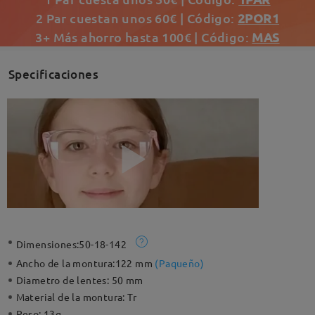
2 Par cuestan unos 60€ | Código:
2POR1
3+ Más ahorro hasta 100€ | Código:
MAS
Specificaciones
Dimensiones:
50-18-142
Ancho de la montura:
122 mm
(
Paqueño
)
Diametro de lentes:
50 mm
Material de la montura:
Tr
Peso:
13g