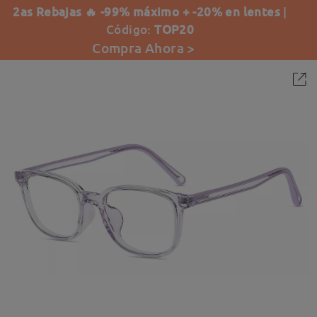
2as Rebajas 🔥 -99% máximo + -20% en lentes
|
Código:
TOP20
Compra Ahora >