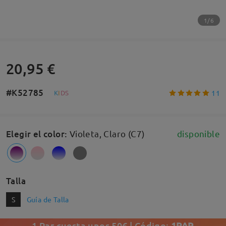
1/6
20,95 €
#K52785
11
K
I
D
S
Elegir el color
:
Violeta, Claro (C7)
disponible
Talla
S
Guía de Talla
1 Par cuesta unos 50€ | Código:
1PAR