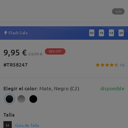
1/6
Flash Sale
3
D
19
16
29
:
:
:
9,95 €
58% OFF
23,95 €
#TR58247
16
Elegir el color
:
Mate, Negro (C2)
disponible
Talla
M
Guía de Talla