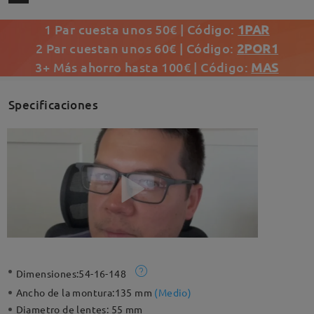
1 Par cuesta unos 50€ | Código:
1PAR
2 Par cuestan unos 60€ | Código:
2POR1
3+ Más ahorro hasta 100€ | Código:
MAS
Specificaciones
Dimensiones:
54-16-148
Ancho de la montura:
135 mm
(
Medio
)
Diametro de lentes:
55 mm