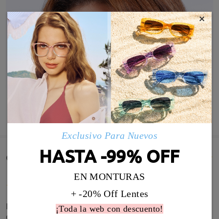
×
MOSTRAR MÁS
Exclusivo Para Nuevos
HASTA -99% OFF
Comentarios de Clientes(16)
EN MONTURAS
+ -20% Off Lentes
Espectacular el servicio, la calidad y el precio! Muy
¡Toda la web con descuento!
contento con mi compra