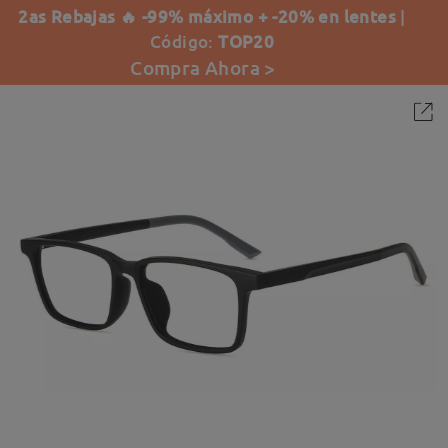
2as Rebajas 🔥 -99% máximo + -20% en lentes
|
Código:
TOP20
Compra Ahora >