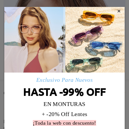
×
MOSTRAR MÁS
Exclusivo Para Nuevos
HASTA -99% OFF
Comentarios de Clientes(56)
EN MONTURAS
+ -20% Off Lentes
Impresionante acabo de recibir mis gafas y estoy
¡Toda la web con descuento!
encantada todo super perfecto comentar que son