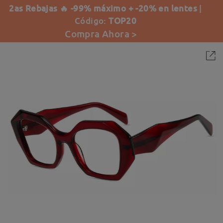
2as Rebajas 🔥 -99% máximo + -20% en lentes
|
Código:
TOP20
Compra Ahora >