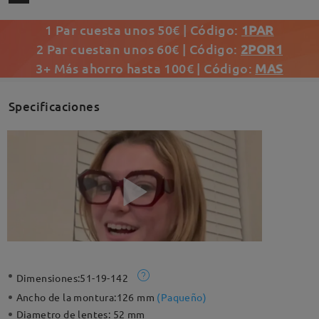
1 Par cuesta unos 50€ | Código:
1PAR
2 Par cuestan unos 60€ | Código:
2POR1
3+ Más ahorro hasta 100€ | Código:
MAS
Specificaciones
Dimensiones:
51-19-142
Ancho de la montura:
126 mm
(
Paqueño
)
Diametro de lentes:
52 mm