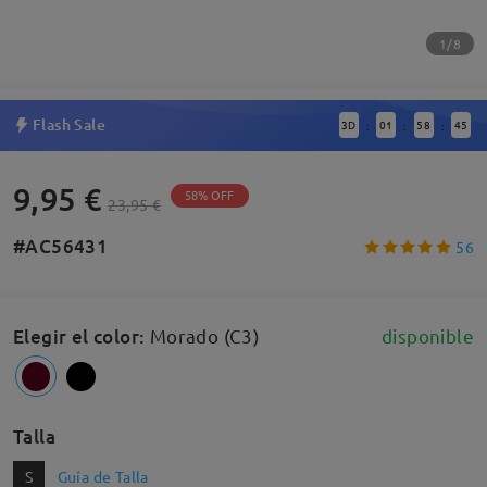
1/8
Flash Sale
3
D
01
58
45
:
:
:
9,95 €
58% OFF
23,95 €
#AC56431
56
Elegir el color
:
Morado (C3)
disponible
Talla
S
Guía de Talla