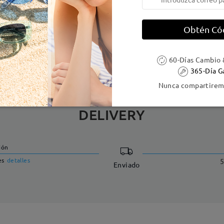
e resorte:
No
Material de la montura:
Metal
Obtén Có
 metálicas contienen níquel. Los clientes con antecedentes de alerg
60-Días Cambio 
365-Día G
Nunca compartiremo
DELIVERY
ión
es
detalles
5
Enviado