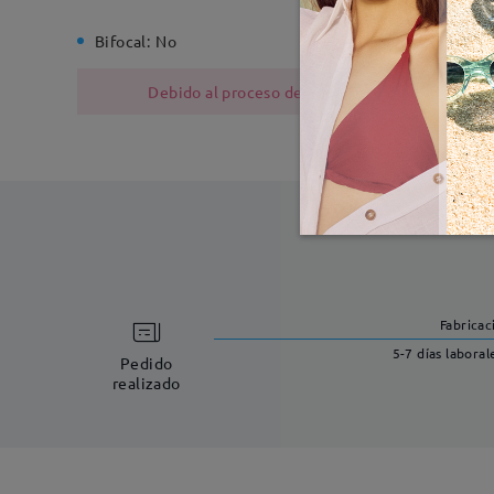
Bifocal:
No
Bisagra d
Debido al proceso de fabricación, las monturas
Fabricac
5-7 días laboral
Pedido
realizado