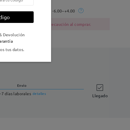
La gama Rx:
-6.00~+4.00
digo
ia al níquel deben tener precaución al comprar.
& Devolución
arantía
s tus datos.
Envío
-7 días laborales
detalles
Llegado