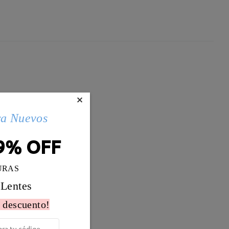
×
ra Nuevos
9% OFF
URAS
 Lentes
 descuento!
Peso:
8g