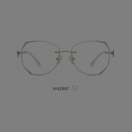
M42887