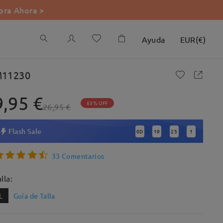
ra Ahora >
Ayuda
EUR
(
€
)
11230
9,95 €
63% OFF
26,95 €
Flash Sale
0
D
19
25
0
:
:
:
33 Comentarios
lla:
L
Guía de Talla