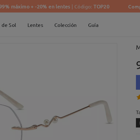
Comp
-99% máximo + -20% en lentes
| Código:
TOP20
 de Sol
Lentes
Colección
Guía
M
Ta