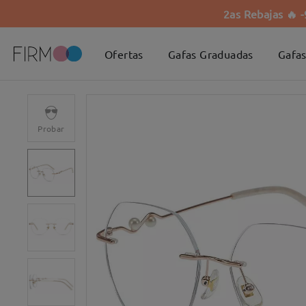
2as Rebajas 🔥 
Ofertas
Gafas Graduadas
Gafas
Probar