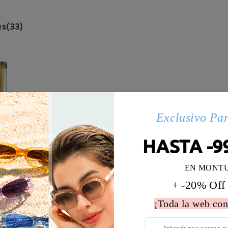
s(33)
Exclusivo Pa
HASTA -9
EN MONT
+ -20% Off
¡Toda la web con
 la montura:
136 mm
(
Largo
)
Diametro de lentes:
54 mm