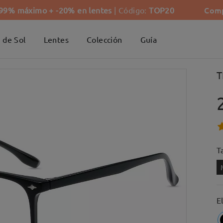
Comp
-99% máximo + -20% en lentes
| Código:
TOP20
 de Sol
Lentes
Colección
Guía
T
Ta
E