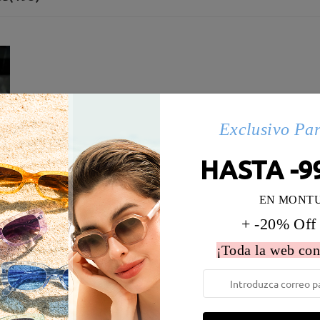
Exclusivo Pa
HASTA -9
EN MONT
+ -20% Off
¡Toda la web con
 la montura:
131 mm
(
Medio
)
Diametro de lentes:
55 mm
e resorte:
No
Material de la montura:
Tr