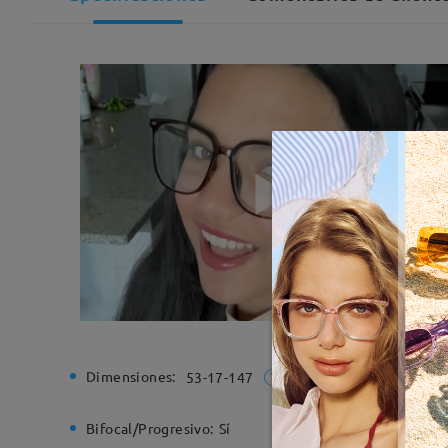
Dimensiones:
Ancho de
53-17-147
Bifocal/Progresivo:
Sí
Bisagra d