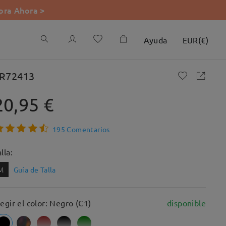
ra Ahora >
Ayuda
EUR
(
€
)
R72413
20,95 €
195 Comentarios
lla:
M
Guía de Talla
legir el color: Negro (C1)
disponible