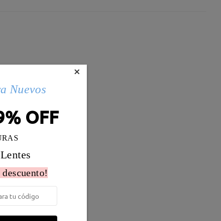
×
ra Nuevos
9% OFF
URAS
 Lentes
 descuento!
Peso:
11g