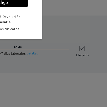
digo
& Devolución
arantía
s tus datos.
Envío
-7 días laborales
detalles
Llegado