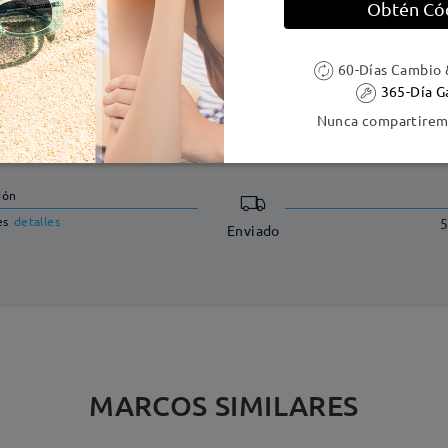
Obtén Có
60-Días Cambio 
365-Día G
Nunca compartiremo
DELIVERY
ión
es
detalles
5
Enviado
MARCOS SIMILARES