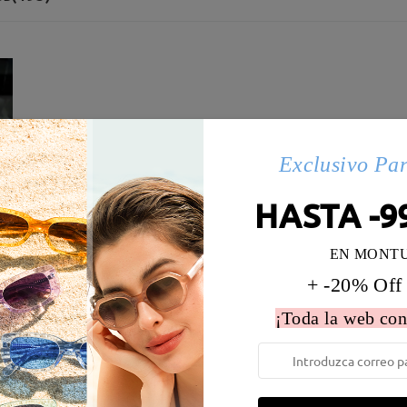
Exclusivo Pa
HASTA -9
EN MONT
+ -20% Off
¡Toda la web con
 la montura:
131 mm
(
Medio
)
Diametro de lentes:
55 mm
e resorte:
No
Material de la montura:
Tr