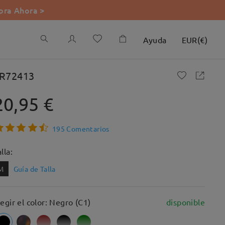
ra Ahora >
Ayuda
EUR
(
€
)
R72413
20,95 €
195 Comentarios
lla:
M
Guía de Talla
legir el color: Negro (C1)
disponible