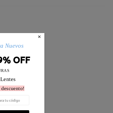
×
ra Nuevos
9% OFF
URAS
 Lentes
 descuento!
Peso:
11g