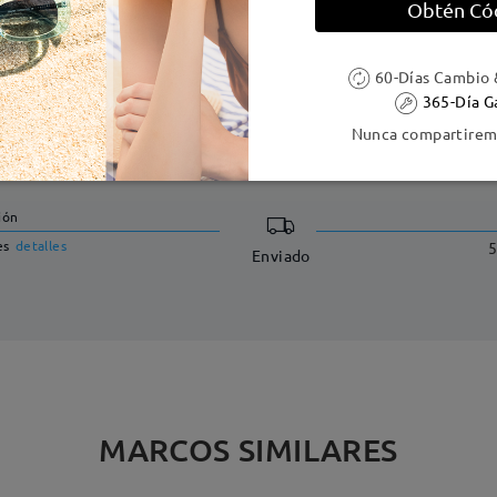
Obtén Có
60-Días Cambio 
365-Día G
Nunca compartiremo
DELIVERY
ión
es
detalles
5
Enviado
MARCOS SIMILARES