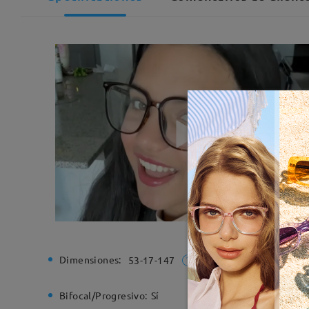
Dimensiones:
Ancho de
53-17-147
Bifocal/Progresivo:
Sí
Bisagra d