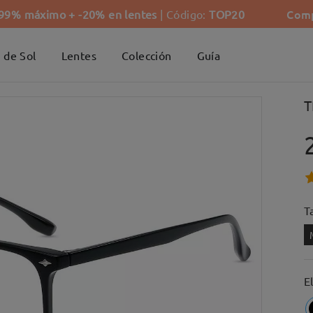
Comp
-99% máximo + -20% en lentes
| Código:
TOP20
 de Sol
Lentes
Colección
Guía
T
Ta
E