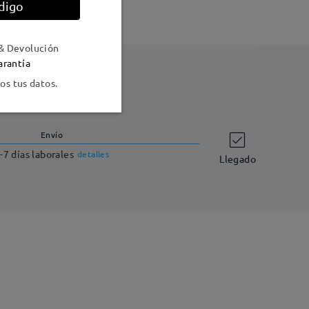
digo
& Devolución
arantía
s tus datos.
Envío
-7 días laborales
detalles
Llegado