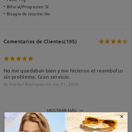
Bifocal/Progresivo:
Sí
Bisagra de resorte:
No
Comentarios de Clientes(195)
No me quedaban bien y me hicieron el reembolso
sin problema. Gran servicio.
by
Maribel Rodriguez
on
Jun 21 , 2026
MOSTRAR MÁS
×
Perfecto
by
Rocio Delgado Ortiz
on
May 10 , 2026