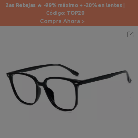
2as Rebajas 🔥 -99% máximo + -20% en lentes
|
Código:
TOP20
Compra Ahora >