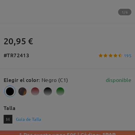
1/6
20,95 €
#TR72413
195
Elegir el color
:
Negro (C1)
disponible
Talla
M
Guía de Talla
1 Par cuesta unos 50€ | Código:
1PAR