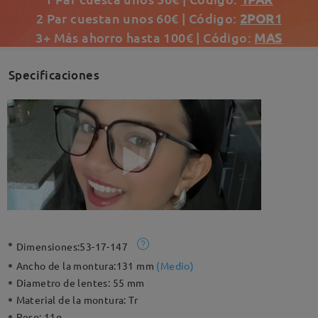
2 Par cuestan unos 60€ | Código:
2POR1
3+ Más ahorro hasta 100€ | Código:
MAS
Specificaciones
Dimensiones:
53-17-147
Ancho de la montura:
131 mm
(
Medio
)
Diametro de lentes:
55 mm
Material de la montura:
Tr
Peso:
11g