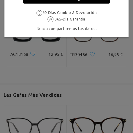
60-Días Cambio & Devolución
365-Día Garantía
Nunca compartiremos tus datos.
AC18168
12,95 €
TR30466
16,95 €
Las Gafas Más Vendidas