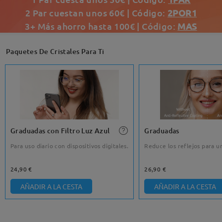
2 Par cuestan unos 60€ | Código:
2POR1
3+ Más ahorro hasta 100€ | Código:
MAS
Paquetes De Cristales Para Ti
Graduadas con Filtro Luz Azul
Graduadas
Para uso diario con dispositivos digitales.
Reduce los reflejos para un
24,90 €
26,90 €
AÑADIR A LA CESTA
AÑADIR A LA CESTA