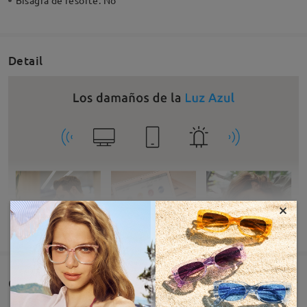
Bisagra de resorte:
No
Detail
×
MOSTRAR MÁS
Comentarios de Clientes(195)