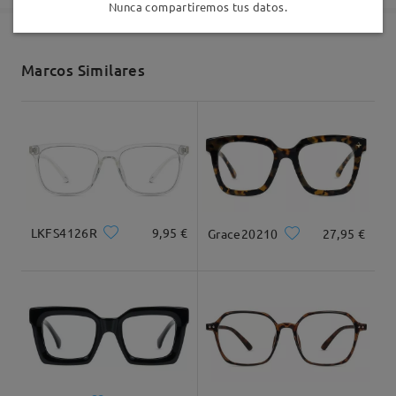
Nunca compartiremos tus datos.
Enviado
Marcos Similares
Envío
5-7 días laborales
detalles
Llegado
LKFS4126R
9,95 €
Grace20210
27,95 €