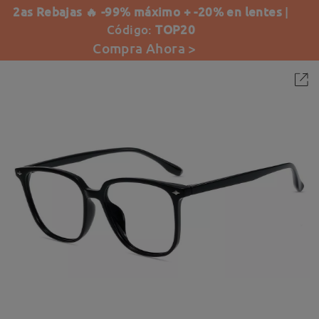
2as Rebajas 🔥 -99% máximo + -20% en lentes
|
Código:
TOP20
Compra Ahora >