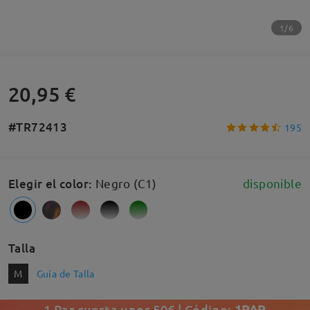
1/6
20,95 €
#TR72413
195
Elegir el color
:
Negro (C1)
disponible
Talla
M
Guía de Talla
1 Par cuesta unos 50€ | Código:
1PAR