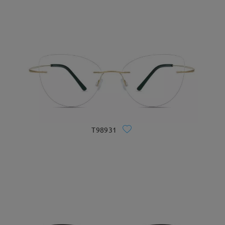
T98931