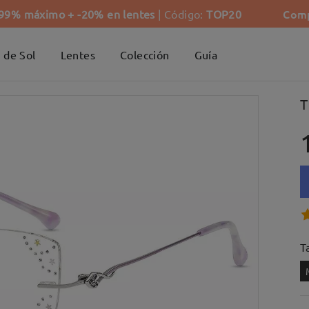
Comp
-99% máximo + -20% en lentes
| Código:
TOP20
 de Sol
Lentes
Colección
Guía
T
Ta