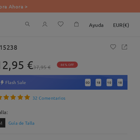
ra Ahora >
Ayuda
EUR
(
€
)
15238
12,95 €
66% OFF
37,95 €
Flash Sale
0
D
18
10
17
:
:
:
32 Comentarios
lla:
M
Guía de Talla