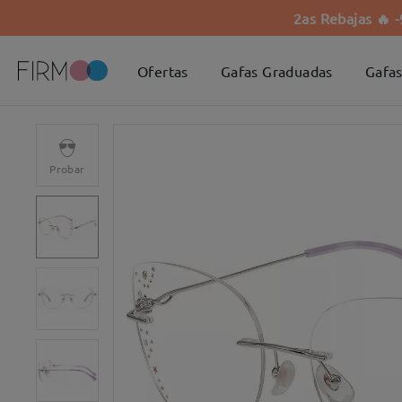
2as Rebajas 🔥 
Ofertas
Gafas Graduadas
Gafas
Probar