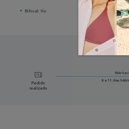
Bifocal:
No
Bisagra d
Fabricac
8 a 11 días hábil
Pedido
realizado