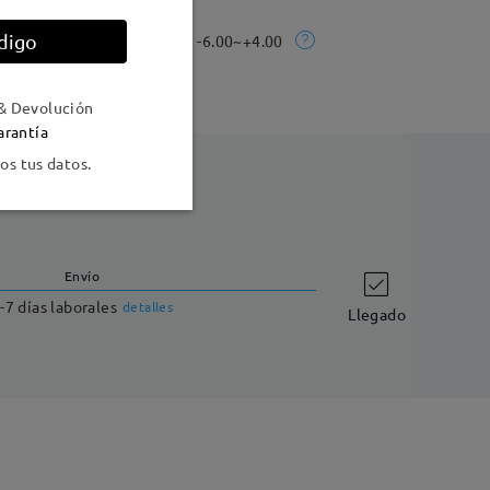
digo
o
La gama Rx:
-6.00~+4.00
& Devolución
arantía
s tus datos.
Envío
-7 días laborales
detalles
Llegado