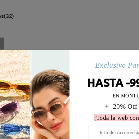
s(32)
Exclusivo Pa
HASTA -9
EN MONT
+ -20% Off
¡Toda la web con
 la montura:
131 mm
(
Medio
)
Diametro de lentes:
59 mm