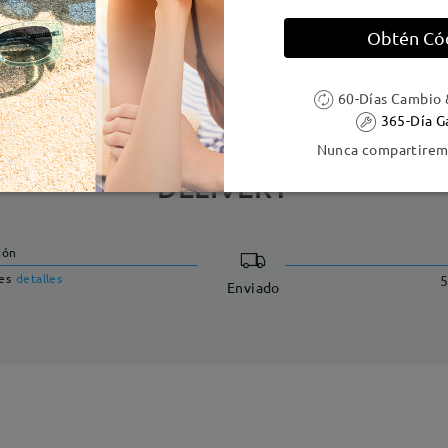
Obtén Có
e resorte:
No
Material de la montura:
Titani
60-Días Cambio 
365-Día G
Nunca compartiremo
DELIVERY
ión
es
detalles
5
Enviado