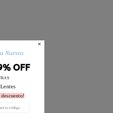
×
ra Nuevos
9% OFF
URAS
 Lentes
 descuento!
Peso:
7g