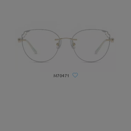
M70471