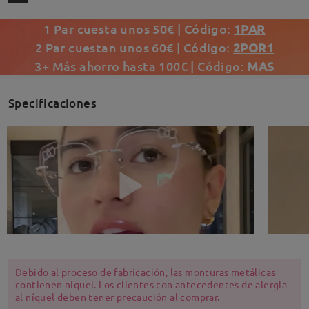
1 Par cuesta unos 50€ | Código:
1PAR
2 Par cuestan unos 60€ | Código:
2POR1
3+ Más ahorro hasta 100€ | Código:
MAS
Specificaciones
Debido al proceso de fabricación, las monturas metálicas
contienen níquel. Los clientes con antecedentes de alergia
al níquel deben tener precaución al comprar.