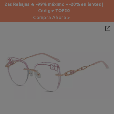
2as Rebajas 🔥 -99% máximo + -20% en lentes
|
Código:
TOP20
Compra Ahora >