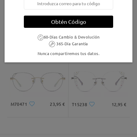
5-7 días laborales
detalles
Leer todos los
Obtén Código
Llegado
comentarios
Deje su comentario
60-Días Cambio & Devolución
365-Día Garantía
T98931
12,95 €
M81232
9,95 €
Nunca compartiremos tus datos.
M70471
23,95 €
T15238
12,95 €