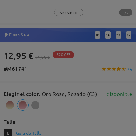
1/7
Ver vídeo
Flash Sale
1
D
14
23
26
:
:
:
12,95 €
59% OFF
31,95 €
#M61741
76
Elegir el color
:
Oro Rosa, Rosado (C3)
disponible
Talla
L
Guía de Talla