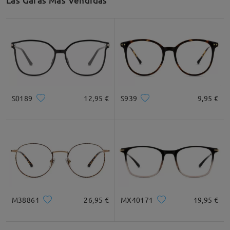
Las Gafas Más Vendidas
S0189
12,95 €
S939
9,95 €
M38861
26,95 €
MX40171
19,95 €