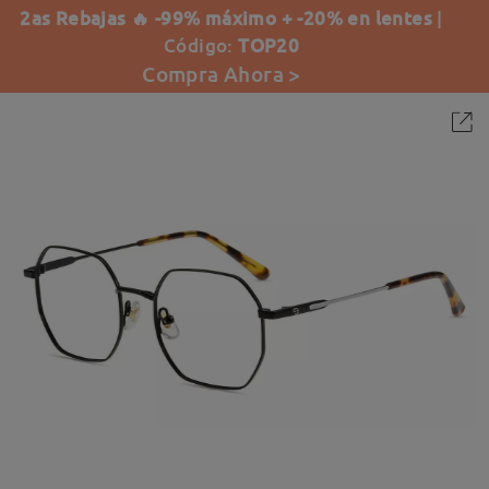
2as Rebajas 🔥 -99% máximo + -20% en lentes
|
Código:
TOP20
Compra Ahora >