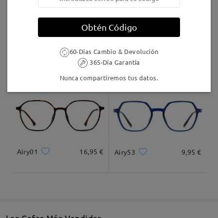
Llegado
Obtén Código
60-Días Cambio & Devolución
M36098
16,95 €
AC13070
16,95 €
365-Día Garantía
Nunca compartiremos tus datos.
Airy01
16,95 €
Airy53
9,95 €