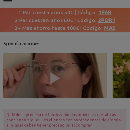
1 Par cuesta unos 50€ | Código:
1PAR
2 Par cuestan unos 60€ | Código:
2POR1
3+ Más ahorro hasta 100€ | Código:
MAS
Specificaciones
Debido al proceso de fabricación, las monturas metálicas
contienen níquel. Los clientes con antecedentes de alergia
al níquel deben tener precaución al comprar.