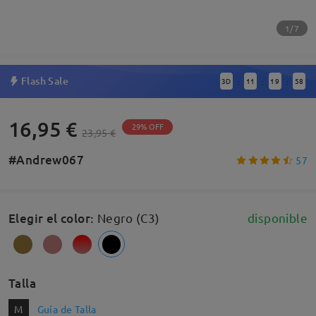
1/7
Flash Sale
3
D
11
19
58
:
:
:
16,95 €
29% OFF
23,95 €
#Andrew067
57
Elegir el color
:
Negro (C3)
disponible
Talla
M
Guía de Talla