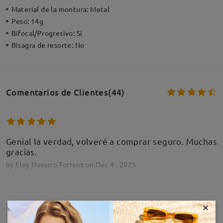
Material de la montura:
Metal
Peso:
14g
Bifocal/Progresivo:
Sí
Bisagra de resorte:
No
Comentarios de Clientes(44)
Genial la verdad, volveré a comprar seguro. Muchas
gracias.
by
Eloy Navarro Torrent
on
Dec 4 , 2025
Leer todos los
×
MOSTRAR MÁS