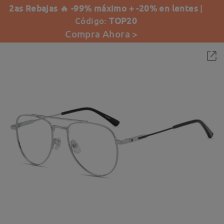
2as Rebajas 🔥 -99% máximo + -20% en lentes
|
Código:
TOP20
Compra Ahora >