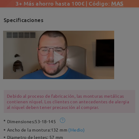
3+ Más ahorro hasta 100€ | Código:
MAS
Specificaciones
Debido al proceso de fabricación, las monturas metálicas
contienen níquel. Los clientes con antecedentes de alergia
al níquel deben tener precaución al comprar.
Dimensiones:
53-18-145
Ancho de la montura:
132 mm
(
Medio
)
Diametro de lentes:
57 mm