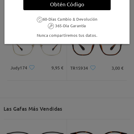
Obtén Código
M26669
16,95 €
AC55846
25,95 €
60-Días Cambio & Devolución
365-Día Garantía
Nunca compartiremos tus datos.
Judy174
9,95 €
TR15934
3,00 €
Las Gafas Más Vendidas