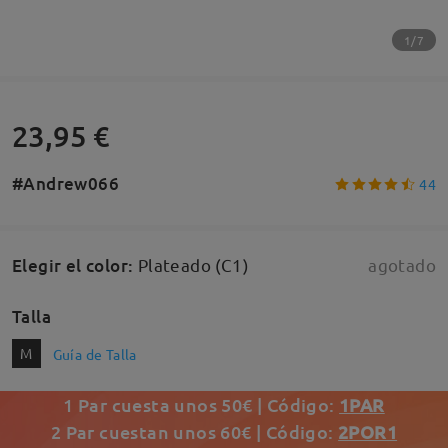
1/7
23,95 €
#Andrew066
44
Elegir el color
:
Plateado (C1)
agotado
Talla
M
Guía de Talla
1 Par cuesta unos 50€ | Código:
1PAR
2 Par cuestan unos 60€ | Código:
2POR1