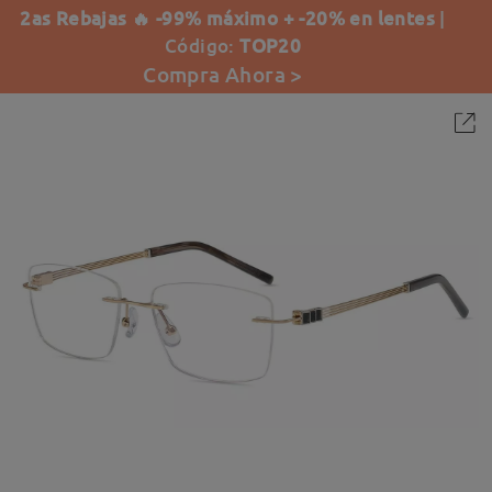
2as Rebajas 🔥 -99% máximo + -20% en lentes
|
Código:
TOP20
Compra Ahora >