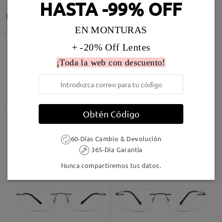
HASTA -99% OFF
Entrega
EN MONTURAS
+ -20% Off Lentes
Pedido realizado
Revestimiento resistente a arañazo incluído
¡Toda la web con descuento!
60 días de garantía de devolución y cambio
Fabricación
Garantía de 365 días
Descubrir Más
5-7 días laborales
detalles
Obtén Código
Enviado
60-Días Cambio & Devolución
Marcos Similares
365-Día Garantía
Envío
Nunca compartiremos tus datos.
5-7 días laborales
detalles
Llegado