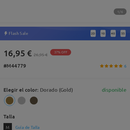
1/6
Flash Sale
2
D
10
40
55
:
:
:
16,95 €
37% OFF
26,95 €
#M44779
6
Elegir el color
:
Dorado (Gold)
disponible
Talla
M
Guía de Talla