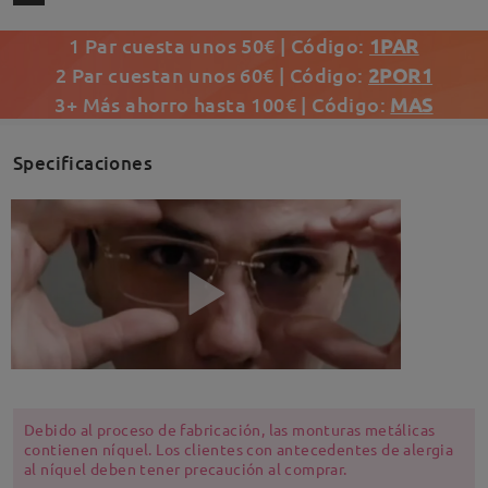
1 Par cuesta unos 50€ | Código:
1PAR
2 Par cuestan unos 60€ | Código:
2POR1
3+ Más ahorro hasta 100€ | Código:
MAS
Specificaciones
Debido al proceso de fabricación, las monturas metálicas
contienen níquel. Los clientes con antecedentes de alergia
al níquel deben tener precaución al comprar.