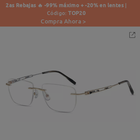
2as Rebajas 🔥 -99% máximo + -20% en lentes
|
Código:
TOP20
Compra Ahora >