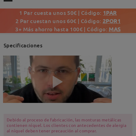
1 Par cuesta unos 50€ | Código:
1PAR
2 Par cuestan unos 60€ | Código:
2POR1
3+ Más ahorro hasta 100€ | Código:
MAS
Specificaciones
Debido al proceso de fabricación, las monturas metálicas
contienen níquel. Los clientes con antecedentes de alergia
al níquel deben tener precaución al comprar.