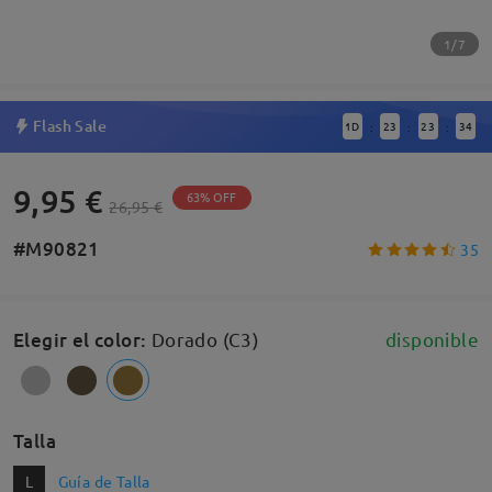
1/7
Flash Sale
1
D
23
23
34
:
:
:
9,95 €
63% OFF
26,95 €
#M90821
35
Elegir el color
:
Dorado (C3)
disponible
Talla
L
Guía de Talla