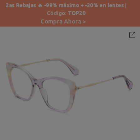
2as Rebajas 🔥 -99% máximo + -20% en lentes
|
Código:
TOP20
Compra Ahora >