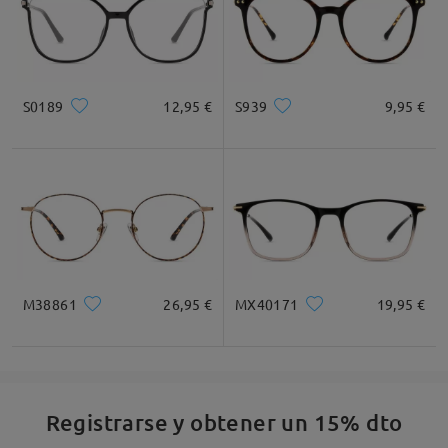
Leer todos los
comentarios
Deje su comentario
S0189
12,95 €
S939
9,95 €
M38861
26,95 €
MX40171
19,95 €
Registrarse y obtener un 15% dto