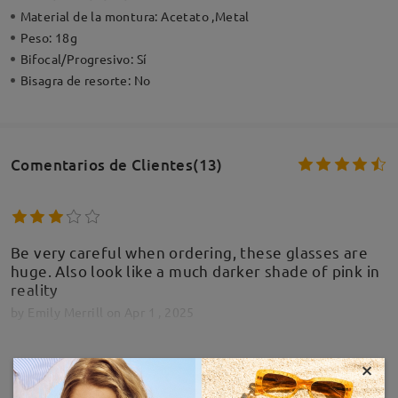
Material de la montura:
Acetato ,Metal
Peso:
18g
Bifocal/Progresivo:
Sí
Bisagra de resorte:
No
Comentarios de Clientes(13)
Be very careful when ordering, these glasses are
huge. Also look like a much darker shade of pink in
reality
by
Emily Merrill
on
Apr 1 , 2025
×
Firmoo's
reply
MOSTRAR MÁS
Apr 2 , 2025