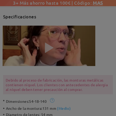
3+ Más ahorro hasta 100€ | Código:
MAS
Specificaciones
Debido al proceso de fabricación, las monturas metálicas
contienen níquel. Los clientes con antecedentes de alergia
al níquel deben tener precaución al comprar.
Dimensiones:
54-18-140
Ancho de la montura:
131 mm
(
Medio
)
Diametro de lentes:
54 mm