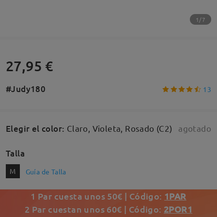
1/7
27,95 €
#Judy180
13
Elegir el color
:
Claro, Violeta, Rosado (C2)
agotado
Talla
M
Guía de Talla
1 Par cuesta unos 50€ | Código:
1PAR
2 Par cuestan unos 60€ | Código:
2POR1