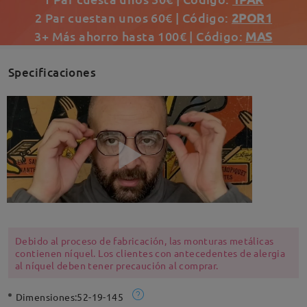
2 Par cuestan unos 60€ | Código:
2POR1
3+ Más ahorro hasta 100€ | Código:
MAS
Specificaciones
Debido al proceso de fabricación, las monturas metálicas
contienen níquel. Los clientes con antecedentes de alergia
al níquel deben tener precaución al comprar.
Dimensiones:
52-19-145