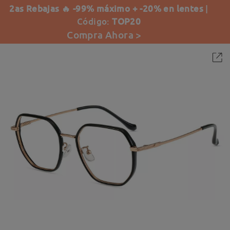
2as Rebajas 🔥 -99% máximo + -20% en lentes
|
Código:
TOP20
Compra Ahora >