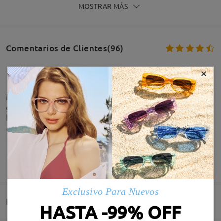
MOSTRAR MÁS
Comentarios de Clientes(96)
×
Me gustan,sorprendida por la calidad, mi
graduación es alta y los cristales han venido muy
bien, repetiré aunque me estoy acostumbrando
aún a las patillas me aprietan un poco
by
Verónica Rueda Blanco
on
May 31 , 2026
MOSTRAR MÁS
Exclusivo Para Nuevos
Entrega
HASTA -99% OFF