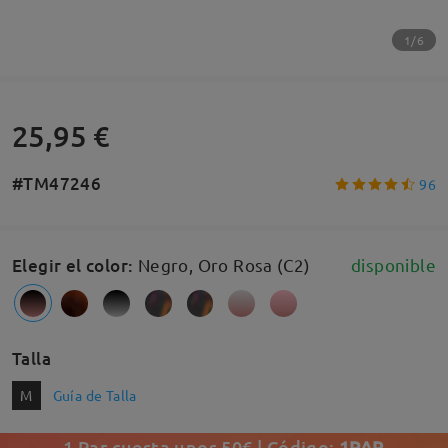
1/6
25,95 €
#TM47246
96
Elegir el color
:
Negro, Oro Rosa (C2)
disponible
Talla
M
Guía de Talla
1 Par cuesta unos 50€ | Código:
1PAR