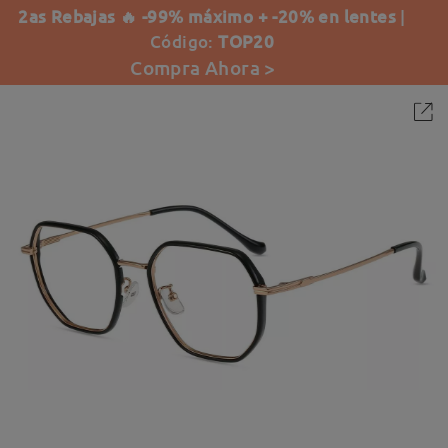
2as Rebajas 🔥 -99% máximo + -20% en lentes
|
Código:
TOP20
Compra Ahora >