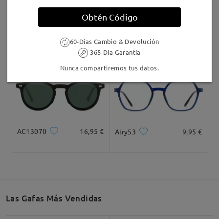
Leer todos los
Llegado
Obtén Código
comentarios
Deje su comentario
M36098
16,95 €
Andrew067
16,95 €
60-Días Cambio & Devolución
365-Día Garantía
Nunca compartiremos tus datos.
AC13070
16,95 €
Airy53
9,95 €
Las Gafas Más Vendidas