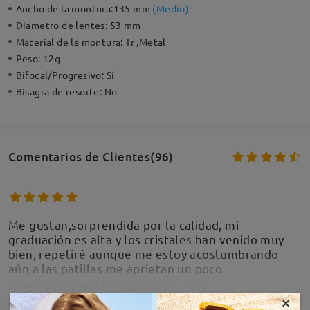
Ancho de la montura:
135 mm
(
Medio
)
Diametro de lentes:
53 mm
Material de la montura:
Tr ,Metal
Peso:
12g
Bifocal/Progresivo:
Sí
Bisagra de resorte:
No
Comentarios de Clientes(96)
Me gustan,sorprendida por la calidad, mi
graduación es alta y los cristales han venido muy
bien, repetiré aunque me estoy acostumbrando
aún a las patillas me aprietan un poco
by
Verónica Rueda Blanco
on
May 31 , 2026
×