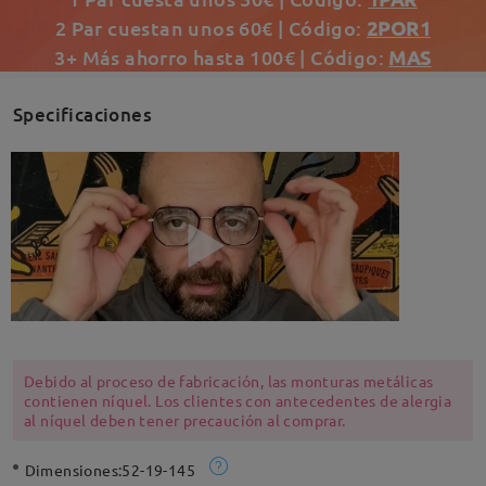
2 Par cuestan unos 60€ | Código:
2POR1
3+ Más ahorro hasta 100€ | Código:
MAS
Specificaciones
Debido al proceso de fabricación, las monturas metálicas
contienen níquel. Los clientes con antecedentes de alergia
al níquel deben tener precaución al comprar.
Dimensiones:
52-19-145