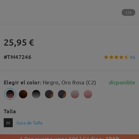
1/6
25,95 €
#TM47246
96
Elegir el color
:
Negro, Oro Rosa (C2)
disponible
Talla
M
Guía de Talla
1 Par cuesta unos 50€ | Código:
1PAR