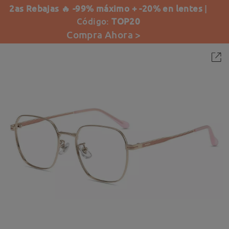
2as Rebajas 🔥 -99% máximo + -20% en lentes
|
Código:
TOP20
Compra Ahora >