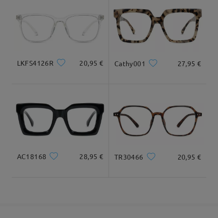
Llegado
Tipo Rostro:
Longitud Rostro:
Ancho Rostro:
Square
19cm/7.48in
13cm/5.12in
LKFS4126R
20,95 €
Cathy001
27,95 €
Dimensiones
AC18168
28,95 €
TR30466
20,95 €
Ancho Total
Longitud de Patillas
125mm/ 4.92in
145mm/ 5.71in