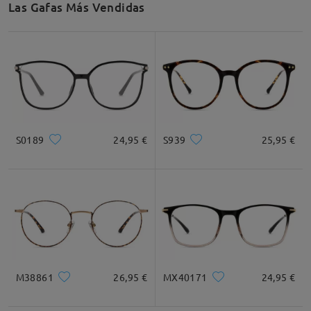
Las Gafas Más Vendidas
Ancho de Cristal
Altura de Cristal
Ancho de Puente
49mm/ 1.93in
44mm/ 1.73in
18mm/ 0.71in
Recomendación de Rostro
S0189
24,95 €
S939
25,95 €
Cuadrada
Redondo
Corazón
Diamante
Ovalado
* Solo Para Referencia
M38861
26,95 €
MX40171
24,95 €
Descripción del Producto