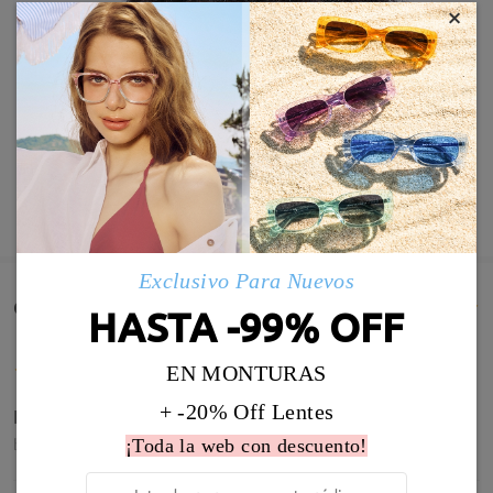
×
MOSTRAR MÁS
Exclusivo Para Nuevos
Comentarios de Clientes(71)
HASTA -99% OFF
EN MONTURAS
+ -20% Off Lentes
Están genial,e han encantado
by
Nik
on
Jul 5 , 2026
¡Toda la web con descuento!