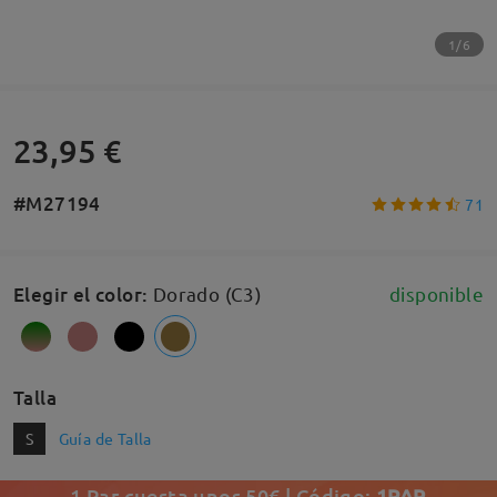
1/6
23,95 €
#M27194
71
Elegir el color
:
Dorado (C3)
disponible
Talla
S
Guía de Talla
1 Par cuesta unos 50€ | Código:
1PAR