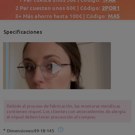
2 Par cuestan unos 60€ | Código:
2POR1
3+ Más ahorro hasta 100€ | Código:
MAS
Specificaciones
Debido al proceso de fabricación, las monturas metálicas
contienen níquel. Los clientes con antecedentes de alergia
al níquel deben tener precaución al comprar.
Dimensiones:
49-18-145