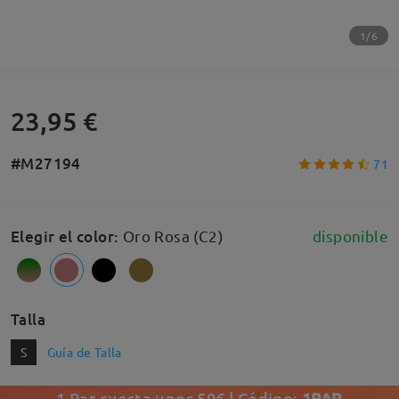
1/6
23,95 €
#M27194
71
Elegir el color
:
Oro Rosa (C2)
disponible
Talla
S
Guía de Talla
1 Par cuesta unos 50€ | Código:
1PAR