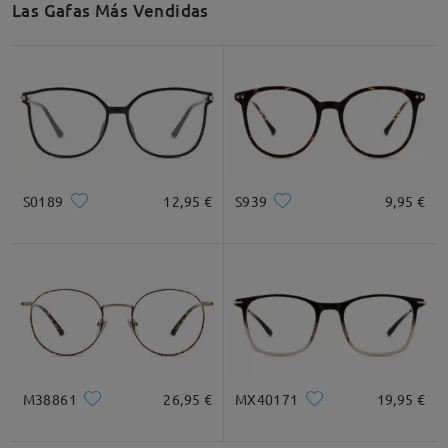
Las Gafas Más Vendidas
Ancho de Cristal
Altura de Cristal
Ancho de Puente
49mm/ 1.93in
44mm/ 1.73in
18mm/ 0.71in
Recomendación de Rostro
S0189
12,95 €
S939
9,95 €
Cuadrada
Redondo
Corazón
Diamante
Ovalado
* Solo Para Referencia
M38861
26,95 €
MX40171
19,95 €
Descripción del Producto