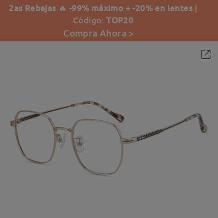
2as Rebajas 🔥 -99% máximo + -20% en lentes
|
Código:
TOP20
Compra Ahora >