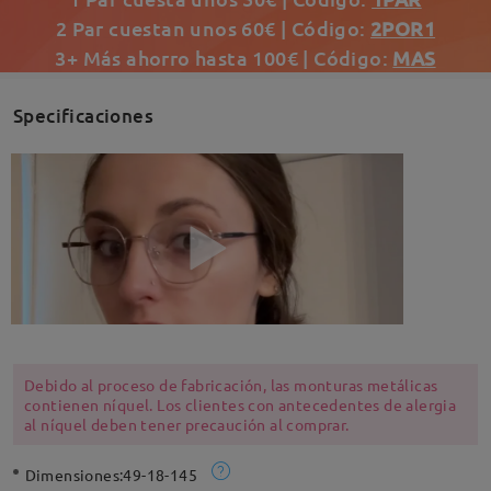
2 Par cuestan unos 60€ | Código:
2POR1
3+ Más ahorro hasta 100€ | Código:
MAS
Specificaciones
Debido al proceso de fabricación, las monturas metálicas
contienen níquel. Los clientes con antecedentes de alergia
al níquel deben tener precaución al comprar.
Dimensiones:
49-18-145