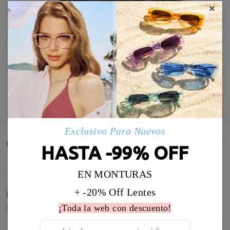
×
MOSTRAR MÁS
Exclusivo Para Nuevos
Comentarios de Clientes(71)
HASTA -99% OFF
EN MONTURAS
+ -20% Off Lentes
Están genial,e han encantado
by
Nik
on
Jul 5 , 2026
¡Toda la web con descuento!