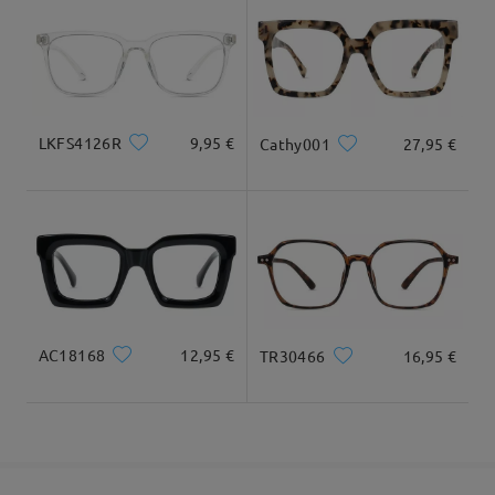
Llegado
Tipo Rostro:
Longitud Rostro:
Ancho Rostro:
Square
19cm/7.48in
13cm/5.12in
LKFS4126R
9,95 €
Cathy001
27,95 €
Dimensiones
AC18168
12,95 €
TR30466
16,95 €
Ancho Total
Longitud de Patillas
125mm/ 4.92in
145mm/ 5.71in