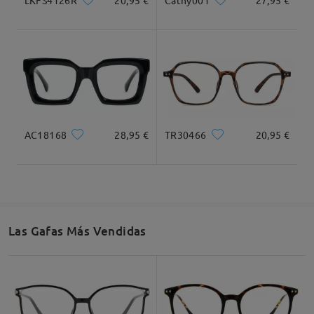
Cathy001
27,95 €
Ancho de Cristal
Altura de Cristal
Ancho de Puente
49mm/ 1.93in
44mm/ 1.73in
18mm/ 0.71in
Recomendación de Rostro
AC18168
28,95 €
TR30466
20,95 €
Cuadrada
Redondo
Corazón
Diamante
Ovalado
Las Gafas Más Vendidas
* Solo Para Referencia
Descripción del Producto