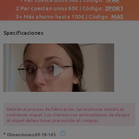
2 Par cuestan unos 60€ | Código:
2POR1
3+ Más ahorro hasta 100€ | Código:
MAS
Specificaciones
Debido al proceso de fabricación, las monturas metálicas
contienen níquel. Los clientes con antecedentes de alergia
al níquel deben tener precaución al comprar.
Dimensiones:
49-18-145