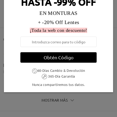
HASTA -99% OFF
EN MONTURAS
MOSTRAR MÁS
+ -20% Off Lentes
¡Toda la web con descuento!
Infomación de Modelo
Comentarios de Clientes(71)
Obtén Código
Están genial,e han encantado
60-Días Cambio & Devolución
by
Nik
on
Jul 5 , 2026
365-Día Garantía
Nunca compartiremos tus datos.
MOSTRAR MÁS
.
by
Chus Alhambra
on
Jun 17 , 2026