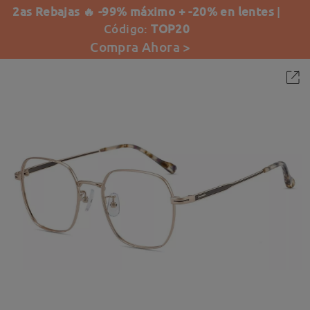
2as Rebajas 🔥 -99% máximo + -20% en lentes
|
Código:
TOP20
Compra Ahora >