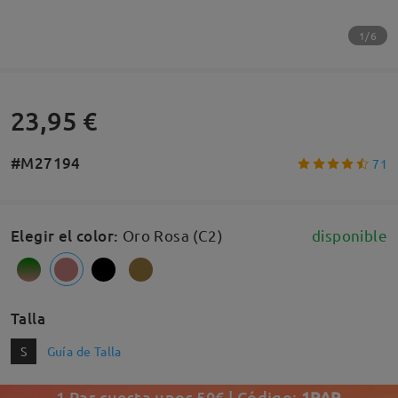
1/6
23,95 €
#M27194
71
Elegir el color
:
Oro Rosa (C2)
disponible
Talla
S
Guía de Talla
1 Par cuesta unos 50€ | Código:
1PAR