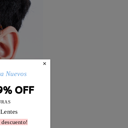
×
ra Nuevos
9% OFF
URAS
 Lentes
 descuento!