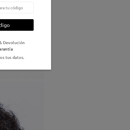
digo
& Devolución
arantía
s tus datos.