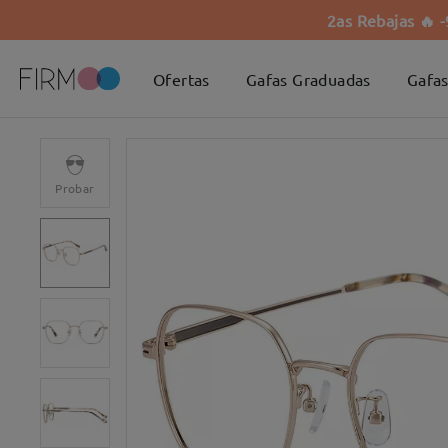
2as Rebajas 🔥 
Ofertas
Gafas Graduadas
Gafas
Probar