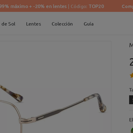
Comp
-99% máximo + -20% en lentes
| Código:
TOP20
 de Sol
Lentes
Colección
Guía
M
Ta
E