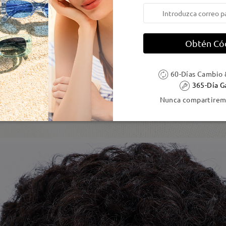
Obtén Có
60-Días Cambio 
365-Día G
Nunca compartiremo