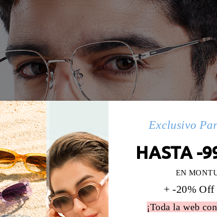
Exclusivo Pa
HASTA -9
EN MONT
+ -20% Off
¡Toda la web con