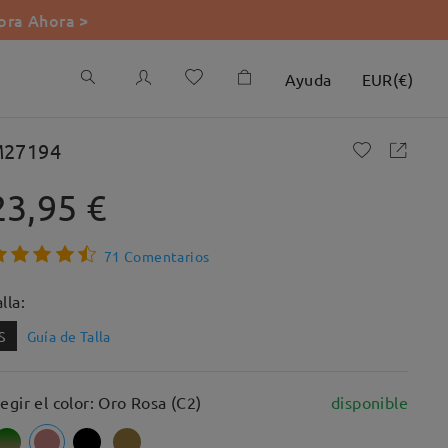
ra Ahora >
Ayuda
EUR
(
€
)
27194
23,95 €
71 Comentarios
lla:
S
Guía de Talla
legir el color: Oro Rosa (C2)
disponible