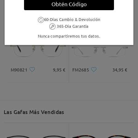
Obtén Código
T34637
34,95 €
T92265
12,95 €
60-Días Cambio & Devolución
365-Día Garantía
Nunca compartiremos tus datos.
M90821
9,95 €
FM2685
34,95 €
Las Gafas Más Vendidas