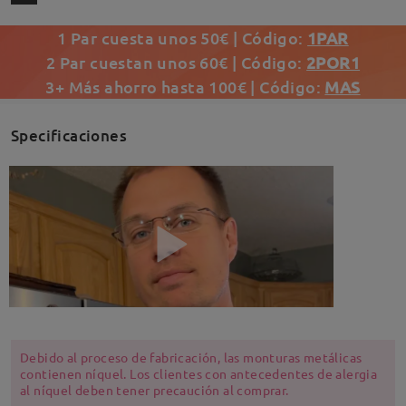
1 Par cuesta unos 50€ | Código:
1PAR
2 Par cuestan unos 60€ | Código:
2POR1
3+ Más ahorro hasta 100€ | Código:
MAS
Specificaciones
Debido al proceso de fabricación, las monturas metálicas
contienen níquel. Los clientes con antecedentes de alergia
al níquel deben tener precaución al comprar.