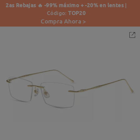
2as Rebajas 🔥 -99% máximo + -20% en lentes
|
Código:
TOP20
Compra Ahora >