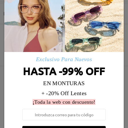
Entrega
Pedido realizado
Revestimiento resistente a arañazo incluído
60 días de garantía de devolución y cambio
Fabricación
Garantía de 365 días
Descubrir Más
Exclusivo Para Nuevos
5-7 días laborales
detalles
HASTA -99% OFF
Enviado
EN MONTURAS
Marcos Similares
+ -20% Off Lentes
Envío
5-7 días laborales
detalles
¡Toda la web con descuento!
Llegado