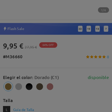
1/6
Flash Sale
3
D
19
18
6
:
:
:
9,95 €
64% OFF
27,95 €
#M36660
0
Elegir el color
:
Dorado (C1)
disponible
Talla
L
Guía de Talla