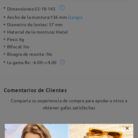
Dimensiones:
55-18-145
Ancho de la montura:
136 mm
(
Largo
)
Diametro de lentes:
57 mm
Material de la montura:
Metal
Peso:
6g
Bifocal:
No
Bisagra de resorte:
No
La gama Rx:
-6.00~+4.00
Comentarios de Clientes
Comparta su experiencia de compra para ayudar a otros a
obtener gafas satisfechas
Deje su comentario
×