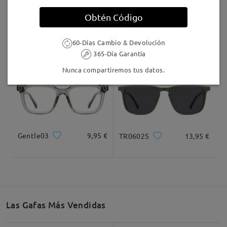
helpful tips, please see:
Llegado
Cleaning:
https://www.firmoo.es/help-p-
Obtén Código
52.shtml
Maintenance:
https://www.firmoo.es/help-p-
UL55518
16,95 €
T38736
31,95 €
60-Días Cambio & Devolución
120.shtml
365-Día Garantía
We hope you enjoy your replacement pair, and
please don’t hesitate to reach out if you need
Nunca compartiremos tus datos.
further assistance!
You can contact us via LiveChat(24/7) or email us at
service@firmoo.es.
Gentle03
9,95 €
TR06025
13,95 €
Leer todos los
comentarios
Deje su comentario
Las Gafas Más Vendidas