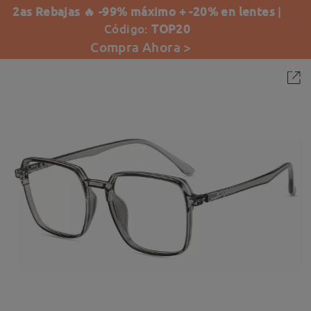
2as Rebajas 🔥 -99% máximo + -20% en lentes
|
Código:
TOP20
Compra Ahora >