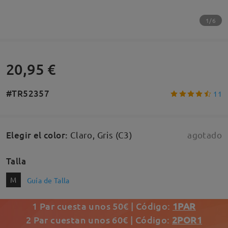
1/6
20,95 €
#TR52357
11
Elegir el color
:
Claro, Gris (C3)
agotado
Talla
M
Guía de Talla
1 Par cuesta unos 50€ | Código:
1PAR
2 Par cuestan unos 60€ | Código:
2POR1