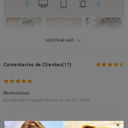
MOSTRAR MÁS
Comentarios de Clientes(11)
Buenisimas
by
Alejandro Caamaño Souto
on
Jan 27 , 2026
×