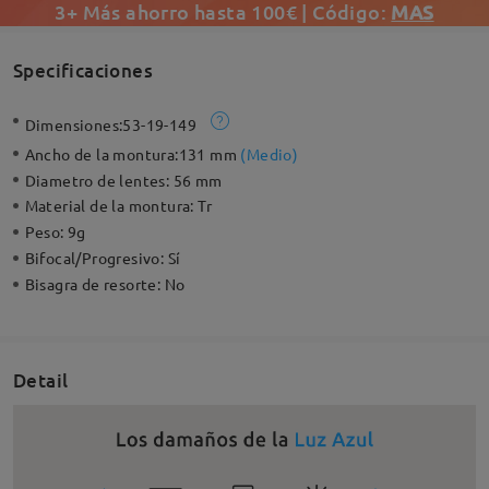
3+ Más ahorro hasta 100€ | Código:
MAS
Specificaciones
Dimensiones:
53-19-149
Ancho de la montura:
131 mm
(
Medio
)
Diametro de lentes:
56 mm
Material de la montura:
Tr
Peso:
9g
Bifocal/Progresivo:
Sí
Bisagra de resorte:
No
Detail