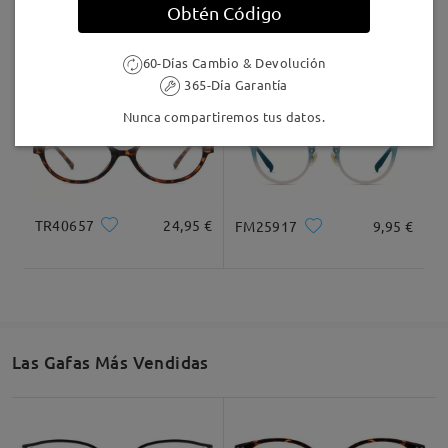
Obtén Código
T88250
16,95 €
M37599
23,95 €
60-Días Cambio & Devolución
365-Día Garantía
Nunca compartiremos tus datos.
TR40657
24,95 €
FM25917
9,95 €
Las Gafas Más Vendidas