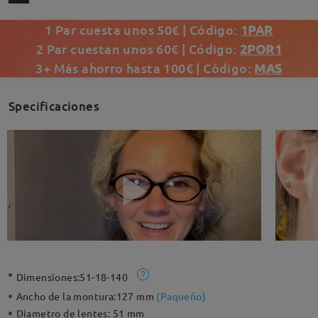
1 Par cuesta unos 50€ | Código:
1PAR
2 Par cuestan unos 60€ | Código:
2POR1
3+ Más ahorro hasta 100€ | Código:
MAS
Specificaciones
Dimensiones:
51-18-140
Ancho de la montura:
127 mm
(
Paqueño
)
Diametro de lentes:
51 mm