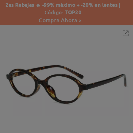
2as Rebajas 🔥 -99% máximo + -20% en lentes
|
Código:
TOP20
Compra Ahora >