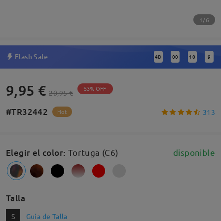
1/6
Flash Sale
4
D
00
10
8
:
:
:
9,95 €
53% OFF
20,95 €
#TR32442
313
Hot
Elegir el color
:
Tortuga (C6)
disponible
Talla
S
Guía de Talla