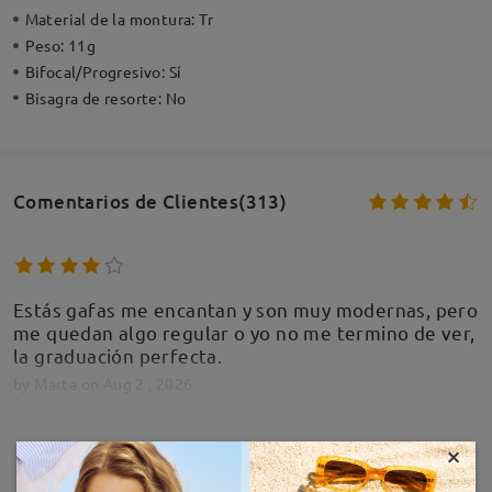
Material de la montura:
Tr
Peso:
11g
Bifocal/Progresivo:
Sí
Bisagra de resorte:
No
Comentarios de Clientes(313)
Estás gafas me encantan y son muy modernas, pero
me quedan algo regular o yo no me termino de ver,
la graduación perfecta.
by
Marta
on
Aug 2 , 2026
×
MOSTRAR MÁS